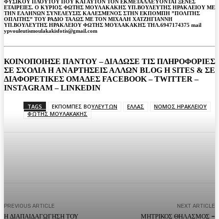
ΦΥΣΙΚΟΥ ΠΛΟΥΤΟΥ ΠΟΥ ΚΑΙ ΑΥΤΟΝ ΤΟΝ ΕΚΜΕΤΑΛΛΕΎΟΝΤΑΙ ΞΕΝΕΣ
ΕΤΑΙΡΕΙΕΣ. Ο ΚΥΡΙΟΣ ΦΩΤΗΣ ΜΟΥΛΑΚΑΚΗΣ ΥΠ.ΒΟΥΛΕΥΤΗΣ ΗΡΑΚΛΕΙΟΥ ΜΕ
ΤΗΝ ΕΛΛΗΝΩΝ ΣΥΝΕΛΕΥΣΙΣ ΚΑΛΕΣΜΕΝΟΣ ΣΤΗΝ ΕΚΠΟΜΠΗ ”ΠΟΛΙΤΗΣ
ΟΠΛΙΤΗΣ” ΤΟΥ ΡΑΔΙΟ ΤΑΛΩΣ ΜΕ ΤΟΝ ΜΙΧΑΛΗ ΧΑΤΖΗΓΙΑΝΝΗ
ΥΠ.ΒΟΥΛΕΥΤΗΣ ΗΡΑΚΛΕΙΟΥ ΦΩΤΗΣ ΜΟΥΛΑΚΑΚΗΣ ΤΗΛ.6947174375 mail
ypvouleutismoulakakisfotis@gmail.com
ΚΟΙΝΟΠΟΙΗΣΕ ΠΑΝΤΟΥ – ΔΙΑΔΩΣΕ ΤΙΣ ΠΛΗΡΟΦΟΡΙΕΣ
ΣΕ ΣΧΟΛΙΑ H ΑΝAΡΤΗΣΕΙΣ ΑΛΛΩΝ BLOG H SITES & ΣΕ
ΔΙΑΦΟΡΕTIKEΣ ΟΜΑΔΕΣ FACEBOOK – TWITTER –
INSTAGRAM – LINKEDIN
TAGS
ΕΚΠΟΜΠΕΣ ΒΟΥΛΕΥΤΩΝ
ΕΛΛΑΣ
ΝΟΜΟΣ ΗΡΑΚΛΕΙΟΥ
ΦΩΤΗΣ ΜΟΥΛΑΚΑΚΗΣ
Facebook
Twitter
Pinterest
WhatsA
PREVIOUS ARTICLE
NEXT ARTICLE
Η ΔΙΑΠΑΙΔΑΓΩΓΗΣΗ ΤΟΥ
ΜΗΤΡΙΚΟΣ ΘΗΛΑΣΜΟΣ –