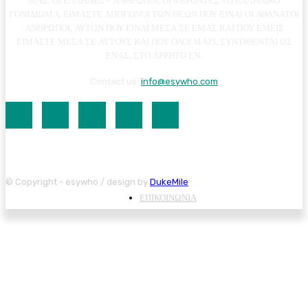
ΜΑΣ. ΟΙ ΕΛΛΗΝΕΣ - ΑΝΘΡΩΠΟΙ, ΟΙ ΦΕΡΟΝΤΕΣ ΤΟ ΕΛΛΗΝΙΚΟ
ΓΟΝΙΔΙΩΜΑ, ΕΙΜΑΣΤΕ ΑΠΟΓΟΝΟΙ ΤΩΝ ΘΕΩΝ ΠΟΥ ΕΙΝΑΙ ΟΙ ΑΘΑΝΑΤΟΙ
ΑΝΘΡΩΠΟΙ, ΑΥΤΩΝ ΠΟΥ ΕΙΝΑΙ ΜΕΣΑ ΣΕ ΕΜΑΣ ΚΑΙ ΠΟΥ ΕΜΕΙΣ
ΕΙΜΑΣΤΕ ΜΕΣΑ ΣΕ ΑΥΤΟΥΣ ΚΑΙ ΠΟΥ ΟΛΟΙ ΜΑΖΙ, ΣΥΝΤΙΘΕΝΤΑΙ ΩΣ
ΕΝΑΣ, ΣΤΟ ΑΡΡΗΤΟ ΕΝ.
Contact us:
info@esywho.com
© Copyright - esywho / design by
DukeMile
ΕΠΙΚΟΙΝΩΝΙΑ