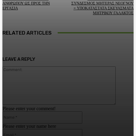
ΑΝΘΡΩΠΟΥ ΩΣ ΠΡΟΣ ΤΗΝ
ΣΥΝΔΕΣΜΟΣ ΜΗΤΕΡΑΣ ΝΕΟΓΝΟΥ
ΕΡΓΑΣΙΑ
– ΥΠΟΚΑΤΑΣΤΑΤΑ ΣΚΕΥΑΣΜΑΤΑ
ΜΗΤΡΙΚΟΥ ΓΑΛΑΚΤΟΣ
RELATED ARTICLES
LEAVE A REPLY
Comment:
Please enter your comment!
Name:*
Please enter your name here
Email:*