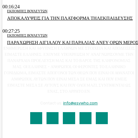
00:16:24
ΕΚΠΟΜΠΕΣ ΒΟΥΛΕΥΤΩΝ
ΑΠΟΚΑΛΥΨΕΙΣ ΓΙΑ ΤΗΝ ΠΛΑΤΦΟΡΜΑ ΤΗΛΕΚΠΑΙΔΕΥΣΗΣ
00:27:25
ΕΚΠΟΜΠΕΣ ΒΟΥΛΕΥΤΩΝ
ΠΑΡΑΧΩΡΗΣΗ ΑΙΓΙΑΛΟΥ ΚΑΙ ΠΑΡΑΛΙΑΣ ΑΝΕΥ ΟΡΩΝ ΜΕΡΟΣ
ΕΝΗΜΕΡΩΣΗ ΚΑΙ ΑΦΥΠΝΙΣΗ ΕΛΛΗΝΩΝ ΜΕ ΣΤΟΙΧΕΙΑ ΚΑΙ ΑΠΟΔΕΙΞΕΙΣ
ΕΙΜΑΣΤΕ ΕΛΛΗΝΕΣ. ΕΧΟΥΜΕ ΥΠΟΧΡΕΩΣΗ Ν' ΑΝΑΓΝΩΡΙΣΟΥΜΕ ΤΗΝ
ΠΑΝΑΡΧΑΙΑ ΠΡΟΕΛΕΥΣΗ ΜΑΣ ΚΑΙ ΤΟ ΒΑΡΟΣ ΤΗΣ ΚΛΗΡΟΝΟΜΙΑΣ
ΜΑΣ. ΟΙ ΕΛΛΗΝΕΣ - ΑΝΘΡΩΠΟΙ, ΟΙ ΦΕΡΟΝΤΕΣ ΤΟ ΕΛΛΗΝΙΚΟ
ΓΟΝΙΔΙΩΜΑ, ΕΙΜΑΣΤΕ ΑΠΟΓΟΝΟΙ ΤΩΝ ΘΕΩΝ ΠΟΥ ΕΙΝΑΙ ΟΙ ΑΘΑΝΑΤΟΙ
ΑΝΘΡΩΠΟΙ, ΑΥΤΩΝ ΠΟΥ ΕΙΝΑΙ ΜΕΣΑ ΣΕ ΕΜΑΣ ΚΑΙ ΠΟΥ ΕΜΕΙΣ
ΕΙΜΑΣΤΕ ΜΕΣΑ ΣΕ ΑΥΤΟΥΣ ΚΑΙ ΠΟΥ ΟΛΟΙ ΜΑΖΙ, ΣΥΝΤΙΘΕΝΤΑΙ ΩΣ
ΕΝΑΣ, ΣΤΟ ΑΡΡΗΤΟ ΕΝ.
Contact us:
info@esywho.com