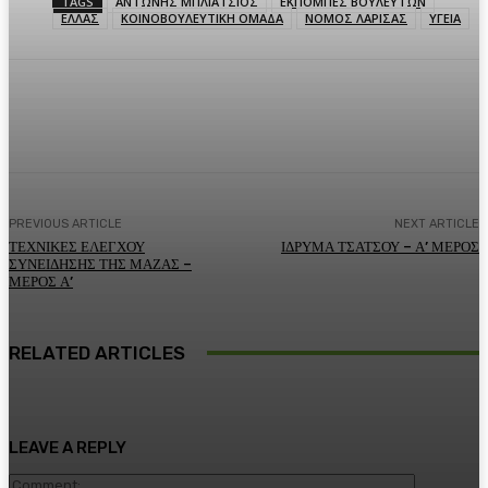
TAGS
ΑΝΤΩΝΗΣ ΜΠΛΙΑΤΣΙΟΣ
ΕΚΠΟΜΠΕΣ ΒΟΥΛΕΥΤΩΝ
ΕΛΛΑΣ
ΚΟΙΝΟΒΟΥΛΕΥΤΙΚΗ ΟΜΑΔΑ
ΝΟΜΟΣ ΛΑΡΙΣΑΣ
ΥΓΕΙΑ
Facebook
Twitter
Pinterest
WhatsA
PREVIOUS ARTICLE
NEXT ARTICLE
ΤΕΧΝΙΚΕΣ ΕΛΕΓΧΟΥ
ΙΔΡΥΜΑ ΤΣΑΤΣΟΥ – Α’ ΜΕΡΟΣ
ΣΥΝΕΙΔΗΣΗΣ ΤΗΣ ΜΑΖΑΣ –
ΜΕΡΟΣ Α’
RELATED ARTICLES
LEAVE A REPLY
Comment: