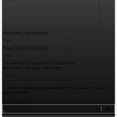
Please enter your comment!
Name:*
Please enter your name here
Email:*
You have entered an incorrect email address!
Please enter your email address here
Website:
Save my name, email, and website in this browser for the next
time I comment.
1,780
Fans
LIKE
1,570
Followers