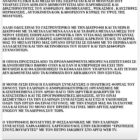
ΑΝΑΠΝΕΥΣΤΙΚΗ ΚΑΙ ΜΕΣΩ ΑΥΤΗΣ ΕΙΣΕΡΧΕΤΑΙ ΚΑΙ Η ΜΟΛΥΝΣΗ ΠΟΥ
ΥΠΑΡΧΕΙ ΣΤΟΝ ΑΕΡΑ ΠΟΥ ΔΗΜΙΟΥΡΓΕΙΤΑΙ ΑΠΟ ΠΑΡΕΜΒΑΣΕΙΣ ΚΑΙ
ΔΡΑΣΤΗΡΙΟΤΗΤΕΣ ΤΟΥ ΑΝΘΡΩΠΟΥ. ΒΙΟΜΗΧΑΝΙΕΣ , ΨΕΚΑΣΜΟΙ , ΚΑΥΣΤΗΡΕΣ
ΘΕΡΜΑΝΣΗΣ , ΑΥΤΟΚΙΝΗΤΑ ΚΟΚ ΚΑΘΟΡΙΖΟΥΝ ΚΥΡΙΩΣ ΤΟ ΥΨΟΣ ΤΗΣ
ΜΟΛΥΝΣΗΣ.
AΛΛΗ ΟΔΟΣ ΕΙΝΑΙ ΤΟ ΓΑΣΤΡΕΝΤΕΡΙΚΟ ΜΕ ΤΗΝ ΔΙΑΤΡΟΦΗ ΚΑΙ ΤΑ ΝΕΡΑ Η
ΔΙΑΤΡΟΦΗ ΜΕ ΤΑ ΜΕΤΑΛΛΑΓΜΕΝΑ ΑΛΛΑ ΚΑΙ ΤΑ ΒΑΡΕΑ ΜΕΤΑΛΛΑ ΜΕΣΩ ΤΟΥ
ΝΕΡΟΥ ΕΠΙΣΗΣ ΕΠΗΡΕΑΖΟΥΝ ΑΡΝΗΤΙΚΑ ΤΗΝ ΥΓΕΙΑ ΜΑΣ ΔΗΜΙΟΥΡΓΩΝΤΑΣ
ΑΚΟΜΗ ΚΑΙ ΠΟΛΥ ΣΟΒΑΡΕΣ ΑΣΘΕΝΕΙΕΣ ΟΠΩΣ ΚΑΡΚΙΝΟΙ ΤΕΛΟΣ ΤΟ ΔΕΡΜΑ
ΜΑΣ ΤΟ ΜΕΓΑΛΥΤΕΡΟ ΜΑΣ ΟΡΓΑΝΟ ΕΡΧΕΤΑΙ ΣΕ ΕΠΑΦΗ ΜΕ ΤΟ ΠΕΡΙΒΑΛΛΟΝ
ΑΛΛΑ ΔΕΧΕΤΑΙ ΚΑΙ ΤΗΝ ΑΚΤΙΝΟΒΟΛΙΑ ΤΟΥ ΗΛΙΟΥ ΚΑΙ ΤΩΝ ΔΙΑΦΟΡΩΝ
ΣΥΧΝΟΤΗΤΩΝ.
Η ΟΠΟΙΑ ΠΡΟΣΤΑΣΙΑ ΑΠΟ ΤΑ ΠΡΟΑΝΑΦΕΡΘΕΝΤΑ ΜΠΟΡΕΙ ΝΑ ΕΠΙΤΕΥΧΘΕΙ ΣΕ
ΙΚΑΝΟΠΟΙΗΤΙΚΟ ΒΑΘΜΟ ΟΤΑΝ ΚΑΙ ΕΑΝ Η ΚΥΒΕΡΝΗΣΗ ΘΑ ΕΧΕΙ ΤΗΝ
ΒΟΥΛΗΣΗ ΚΑΙ ΘΑ ΑΞΙΟΠΟΙΗΣΕΙ ΤΑ ΚΕΦΑΛΑΙΑ ΠΟΥ ΥΠΑΡΧΟΥΝ. ΚΑΤΙ ΤΕΤΟΙΟ
ΔΕΝ ΔΙΑΦΕΝΕΤΑΙ ΑΠΟ ΤΑ ΚΟΜΜΑΤΑ ΠΟΥ ΔΙΕΚΔΙΚΟΥΝ ΤΗΝ ΕΞΟΥΣΙΑ.
Η ΜΟΝΗ ΛΥΣΗ ΕΙΝΑΙ Η ΕΛΛΗΝΩΝ ΣΥΝΕΛΕΥΣΗΣ Ο ΠΟΛΙΤΙΚΟΣ ΦΟΡΕΑΣ ΤΟΥ
ΕΘΝΟΥΣ ΤΩΝ ΕΛΛΗΝΩΝ Ο ΑΝΘΡΩΠΟΚΕΝΤΡΙΚΟΣ ΟΡΓΑΝΙΣΜΟΣ ΜΕ
ΚΑΤΑΤΕΘΕΙΜΕΝΑ ΣΤΟΝ AΡΕΙΟ ΠΑΓΟ ΤΗΝ ΙΔΡΥΤΙΚΗ ΔΙΑΚΗΡΥΞΗ ΤΟ
ΚΑΤΑΣΤΑΤΙΚΟ ΚΑΙ ΤΙΣ ΠΡΟΓΡΑΜΜΑΤΙΚΕΣ ΔΗΛΩΣΕΙΣ. ΑΥΤΟ ΕΙΝΑΙ
ΔΕΣΜΕΥΤΙΚΟ ΓΙΑ ΤΗΝ ΕΛΛΗΝΩΝ ΣΥΝΕΛΕΥΣΗΣ ΚΑΙ ΕΤΣΙ Η ΥΛΟΠΟΙΗΣΗ
ΟΛΩΝ ΤΩΝ ΕΡΓΩΝ ΘΑ ΕΙΝΑΙ ΓΕΓΟΝΟΣ. ΜΕ ΤΗΝ ΕΝΩΣΗ ΜΑΣ ΘΑ ΤΑ ΕΧΟΥΜΕ
ΟΛΑ ΚΑΙ ΕΙΝΑΙ ΤΟ ΜΟΝΟ ΠΟΥ ΠΡΕΠΕΙ ΝΑ ΓΙΝΕΙ. ΜΗΝ ΑΡΓΕΙΣ ΑΔΕΡΦΕ
ΕΝΩΣΟΥ ΜΕ ΤΑ ΑΔΕΡΦΙΑ ΣΟΥ ΤΩΡΑ.
Ο ΥΠΟΨΗΦΙΟΣ ΒΟΥΛΕΥΤΗΣ Β’ ΘΕΣΣΑΛΟΝΙΚΗΣ ΜΕ ΤΗΝ ΕΛΛΗΝΩΝ
ΣΥΝΕΛΕΥΣΙΣ ΧΑΡΑΛΑΜΠΟΣ ΧΑΡΙΤΟΠΟΥΛΟΣ ΣΤΗΝ ΕΚΠΟΜΠΗ “ΕΡΩΤΗΣΕΙΣ
ΣΤΟΥΣ ΒΟΥΛΕΥΤΕΣ” ΜΕ ΤΟΝ ΠΕΤΡΟ ΙΑΚΩΒΟΥ ΣΤΟ ΑΡΓΩ WEB TV.