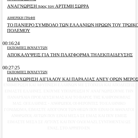
ΑΝΑΓΝΩΡΙΣΗ προς τον ΑΡΤΕΜΗ ΣΩΡΡΑ
ΑΙΘΕΡΙΚΗ ΓΡΑΦΗ
ΤΟ ΠΑΝΙΕΡΟ ΣΥΜΒΟΛΟ ΤΩΝ ΕΛΛΑΝΙΩΝ ΗΡΩΩΝ ΤΟΥ ΤΡΩΙΚ
ΠΟΛΕΜΟΥ
00:16:24
ΕΚΠΟΜΠΕΣ ΒΟΥΛΕΥΤΩΝ
ΑΠΟΚΑΛΥΨΕΙΣ ΓΙΑ ΤΗΝ ΠΛΑΤΦΟΡΜΑ ΤΗΛΕΚΠΑΙΔΕΥΣΗΣ
00:27:25
ΕΚΠΟΜΠΕΣ ΒΟΥΛΕΥΤΩΝ
ΠΑΡΑΧΩΡΗΣΗ ΑΙΓΙΑΛΟΥ ΚΑΙ ΠΑΡΑΛΙΑΣ ΑΝΕΥ ΟΡΩΝ ΜΕΡΟΣ
ΕΝΗΜΕΡΩΣΗ ΚΑΙ ΑΦΥΠΝΙΣΗ ΕΛΛΗΝΩΝ ΜΕ ΣΤΟΙΧΕΙΑ ΚΑΙ ΑΠΟΔΕΙΞΕΙΣ
ΕΙΜΑΣΤΕ ΕΛΛΗΝΕΣ. ΕΧΟΥΜΕ ΥΠΟΧΡΕΩΣΗ Ν' ΑΝΑΓΝΩΡΙΣΟΥΜΕ ΤΗΝ
ΠΑΝΑΡΧΑΙΑ ΠΡΟΕΛΕΥΣΗ ΜΑΣ ΚΑΙ ΤΟ ΒΑΡΟΣ ΤΗΣ ΚΛΗΡΟΝΟΜΙΑΣ
ΜΑΣ. ΟΙ ΕΛΛΗΝΕΣ - ΑΝΘΡΩΠΟΙ, ΟΙ ΦΕΡΟΝΤΕΣ ΤΟ ΕΛΛΗΝΙΚΟ
ΓΟΝΙΔΙΩΜΑ, ΕΙΜΑΣΤΕ ΑΠΟΓΟΝΟΙ ΤΩΝ ΘΕΩΝ ΠΟΥ ΕΙΝΑΙ ΟΙ ΑΘΑΝΑΤΟΙ
ΑΝΘΡΩΠΟΙ, ΑΥΤΩΝ ΠΟΥ ΕΙΝΑΙ ΜΕΣΑ ΣΕ ΕΜΑΣ ΚΑΙ ΠΟΥ ΕΜΕΙΣ
ΕΙΜΑΣΤΕ ΜΕΣΑ ΣΕ ΑΥΤΟΥΣ ΚΑΙ ΠΟΥ ΟΛΟΙ ΜΑΖΙ, ΣΥΝΤΙΘΕΝΤΑΙ ΩΣ
ΕΝΑΣ, ΣΤΟ ΑΡΡΗΤΟ ΕΝ.