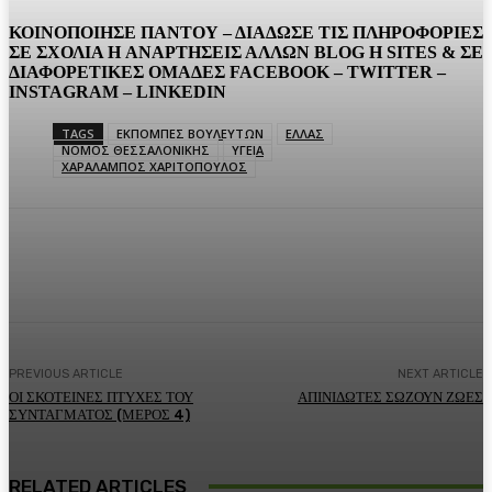
ΚΟΙΝΟΠΟΙΗΣΕ ΠΑΝΤΟΥ – ΔΙΑΔΩΣΕ ΤΙΣ ΠΛΗΡΟΦΟΡΙΕΣ
ΣΕ ΣΧΟΛΙΑ H ΑΝAΡΤΗΣΕΙΣ ΑΛΛΩΝ BLOG H SITES & ΣΕ
ΔΙΑΦΟΡΕTIKEΣ ΟΜΑΔΕΣ FACEBOOK – TWITTER –
INSTAGRAM – LINKEDIN
TAGS
ΕΚΠΟΜΠΕΣ ΒΟΥΛΕΥΤΩΝ
ΕΛΛΑΣ
ΝΟΜΟΣ ΘΕΣΣΑΛΟΝΙΚΗΣ
ΥΓΕΙΑ
ΧΑΡΑΛΑΜΠΟΣ ΧΑΡΙΤΟΠΟΥΛΟΣ
Facebook
Twitter
Pinterest
WhatsA
PREVIOUS ARTICLE
NEXT ARTICLE
ΟΙ ΣΚΟΤΕΙΝΕΣ ΠΤΥΧΕΣ ΤΟΥ
ΑΠΙΝΙΔΩΤΕΣ ΣΩΖΟΥΝ ΖΩΕΣ
ΣΥΝΤΑΓΜΑΤΟΣ (ΜΕΡΟΣ 4)
RELATED ARTICLES