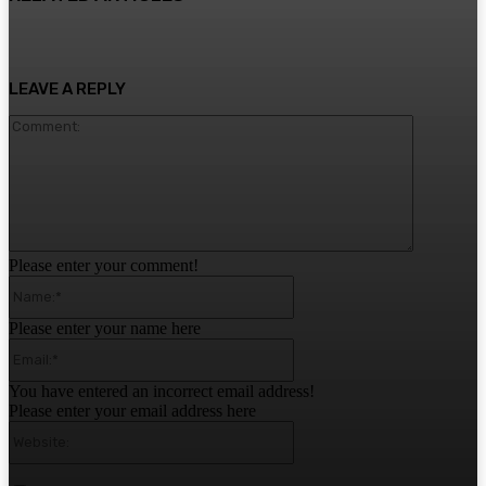
LEAVE A REPLY
Comment:
Please enter your comment!
Name:*
Please enter your name here
Email:*
You have entered an incorrect email address!
Please enter your email address here
Website: