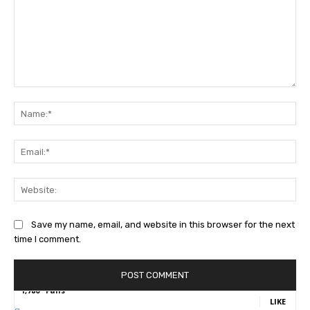
Comment:
Na
Ema
Web
Save my name, email, and website in this browser for the next
time I comment.
1,780
Fans
LIKE