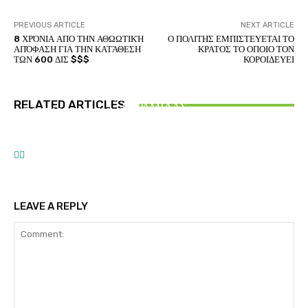
PREVIOUS ARTICLE
NEXT ARTICLE
8 ΧΡΌΝΙΑ ΑΠΟ ΤΗΝ ΑΘΩΩΤΙΚΉ
Ο ΠΟΛΙΤΗΣ ΕΜΠΙΣΤΕΥΕΤΑΙ ΤΟ
ΑΠΌΦΑΣΗ ΓΙΑ ΤΗΝ ΚΑΤΆΘΕΣΗ
ΚΡΑΤΟΣ ΤΟ ΟΠΟΙΟ ΤΟΝ
ΤΩΝ 600 ΔΙΣ $$$
ΚΟΡΟΙΔΕΥΕΙ
ΑΙΘΕΡΙΚΗ ΓΡΑΦΗ
ΕΛΛΑΝΙΟ ΑΞΙΑΚΟ – ΑΝΑΛΥΣΗ ΚΑΙ ΣΥΝΘΕΣΗ
ΑΙΘΕΡΙΚΗ ΓΡΑΦΗ
ΑΡΤΕΜΗΣ ΣΩΡΡΑΣ
RELATED ARTICLES
ΕΥΡΑΜΙΔΑΣ
ΤΟ ΠΑΝΙΕΡΟ ΣΥΜΒΟΛΟ ΤΩΝ ΕΛΛΑΝΙΩΝ ΗΡΩΩΝ
ΑΝΑΓΝΩΡΙΣΗ προς τον ΑΡΤΕΜΗ ΣΩΡΡΑ
ΤΟΥ ΤΡΩΙΚΟΥ ΠΟΛΕΜΟΥ
LEAVE A REPLY