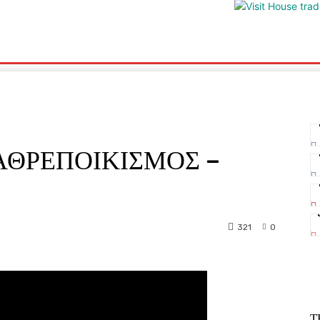
ΡΙΑ
ΥΓΕΙΑ
ΕΛΕΥΘΕΡΗ TV
ΑΡΤΕΜΗΣ ΣΩΡΡΑΣ
E5
 ΛΑΘΡΕΠΟΙΚΙΣΜΟΣ –
321
0
nterest
WhatsApp
Τ