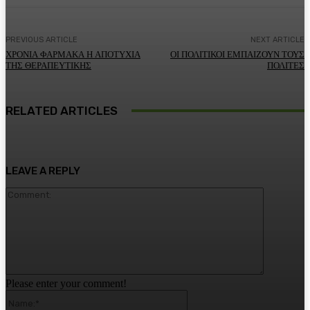
PREVIOUS ARTICLE
NEXT ARTICLE
ΧΡΟΝΙΑ ΦΑΡΜΑΚΑ Η ΑΠΟΤΥΧΙΑ
ΟΙ ΠΟΛΙΤΙΚΟΙ ΕΜΠΑΙΖΟΥΝ ΤΟΥΣ
ΤΗΣ ΘΕΡΑΠΕΥΤΙΚΗΣ
ΠΟΛΙΤΕΣ
RELATED ARTICLES
LEAVE A REPLY
Comment:
Please enter your comment!
Name:*