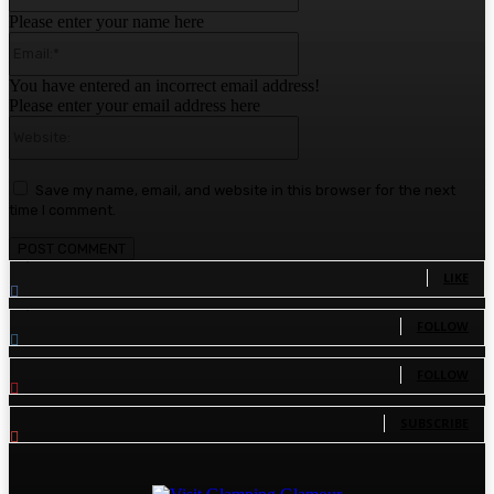
Please enter your name here
Email:*
You have entered an incorrect email address!
Please enter your email address here
Website:
Save my name, email, and website in this browser for the next
time I comment.
1,780
Fans
LIKE
1,570
Followers
FOLLOW
110
Followers
FOLLOW
81
Subscribers
SUBSCRIBE