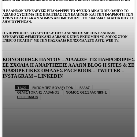
Η ΕΛΛΗΝΩΝ ΣΥΝΕΛΕΥΣΙΣ ΕΠΑΝΑΦΕΡΕΙ ΤΟ ΦΥΣΙΚΟ ΔΙΚΑΙΟ ΜΕ ΟΔΗΓΟ ΤΟ
ΑΞΙΑΚΟ ΣΥΣΤΗΜΑ ΤΗΣ ΠΟΛΙΤΕΙΑΣ ΤΩΝ ΕΛΛΗΝΩΝ ΚΑΙ ΤΗΝ ΕΦΑΡΜΟΓΗ ΤΩΝ
ΤΡΙΩΝ ΠΟΛΙΤΕΙΑΚΩΝ ΝΟΜΩΝ ΑΝΤΙΜΕΤΩΠΙΖΕΙ ΤΟ ΣΦΑΛΜΑ ΣΤΑ ΑΙΤΙΑ ΠΟΥ ΤΟ
ΔΗΜΙΟΥΡΓΗΣΑΝ.
Ο ΥΠΟΨΗΦΙΟΣ ΒΟΥΛΕΥΤΗΣ Α’ ΘΕΣΣΑΛΟΝΙΚΗΣ ΜΕ ΤΗΝ ΕΛΛΗΝΩΝ
ΣΥΝΕΛΕΥΣΙΣ ΘΕΜΙΣΤΟΚΛΗΣ ΑΛΒΑΝΟΣ ΣΤΗΝ ΕΚΠΟΜΠΗ “Ο ΛΟΓΟΣ ΣΤΟΝ
ΕΝΕΡΓΟ ΠΟΛΙΤΗ” ΜΕ ΤΗΝ ΠΑΣΧΑΛΙΑ ΚΟΝΣΟΥΛΑ ΣΤΟ ΑΡΓΩ WEB TV.
ΚΟΙΝΟΠΟΙΗΣΕ ΠΑΝΤΟΥ – ΔΙΑΔΩΣΕ ΤΙΣ ΠΛΗΡΟΦΟΡΙΕΣ
ΣΕ ΣΧΟΛΙΑ H ΑΝAΡΤΗΣΕΙΣ ΑΛΛΩΝ BLOG H SITES & ΣΕ
ΔΙΑΦΟΡΕTIKEΣ ΟΜΑΔΕΣ FACEBOOK – TWITTER –
INSTAGRAM – LINKEDIN
TAGS
ΕΚΠΟΜΠΕΣ ΒΟΥΛΕΥΤΩΝ
ΕΛΛΑΣ
ΘΕΜΙΣΤΟΚΛΗΣ ΑΛΒΑΝΟΣ
ΝΟΜΟΣ ΘΕΣΣΑΛΟΝΙΚΗΣ
ΠΕΡΙΒΒΑΛΟΝ
Facebook
Twitter
Pinterest
WhatsA