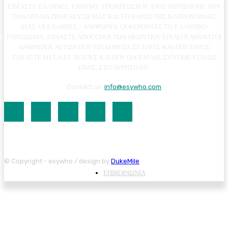
ΕΙΜΑΣΤΕ ΕΛΛΗΝΕΣ. ΕΧΟΥΜΕ ΥΠΟΧΡΕΩΣΗ Ν' ΑΝΑΓΝΩΡΙΣΟΥΜΕ ΤΗΝ
ΠΑΝΑΡΧΑΙΑ ΠΡΟΕΛΕΥΣΗ ΜΑΣ ΚΑΙ ΤΟ ΒΑΡΟΣ ΤΗΣ ΚΛΗΡΟΝΟΜΙΑΣ
ΜΑΣ. ΟΙ ΕΛΛΗΝΕΣ - ΑΝΘΡΩΠΟΙ, ΟΙ ΦΕΡΟΝΤΕΣ ΤΟ ΕΛΛΗΝΙΚΟ
ΓΟΝΙΔΙΩΜΑ, ΕΙΜΑΣΤΕ ΑΠΟΓΟΝΟΙ ΤΩΝ ΘΕΩΝ ΠΟΥ ΕΙΝΑΙ ΟΙ ΑΘΑΝΑΤΟΙ
ΑΝΘΡΩΠΟΙ, ΑΥΤΩΝ ΠΟΥ ΕΙΝΑΙ ΜΕΣΑ ΣΕ ΕΜΑΣ ΚΑΙ ΠΟΥ ΕΜΕΙΣ
ΕΙΜΑΣΤΕ ΜΕΣΑ ΣΕ ΑΥΤΟΥΣ ΚΑΙ ΠΟΥ ΟΛΟΙ ΜΑΖΙ, ΣΥΝΤΙΘΕΝΤΑΙ ΩΣ
ΕΝΑΣ, ΣΤΟ ΑΡΡΗΤΟ ΕΝ.
Contact us:
info@esywho.com
© Copyright - esywho / design by
DukeMile
ΕΠΙΚΟΙΝΩΝΙΑ