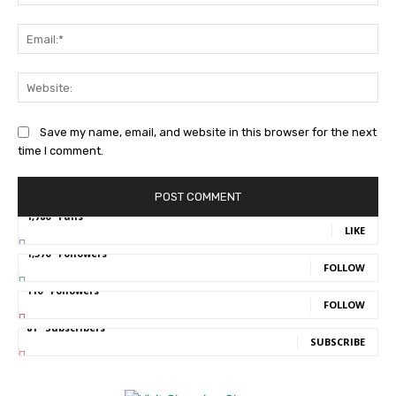
Ema
Web
Save my name, email, and website in this browser for the next
time I comment.
1,780
Fans
LIKE
1,570
Followers
FOLLOW
110
Followers
FOLLOW
81
Subscribers
SUBSCRIBE