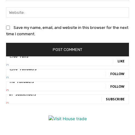
Web
Save my name, email, and website in this browser for the next
time I comment.
1,780
Fans
LIKE
1,570
Followers
FOLLOW
110
Followers
FOLLOW
81
Subscribers
SUBSCRIBE