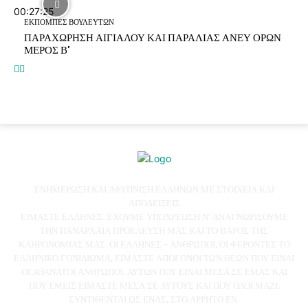
00:27:25
ΕΚΠΟΜΠΕΣ ΒΟΥΛΕΥΤΩΝ
ΠΑΡΑΧΩΡΗΣΗ ΑΙΓΙΑΛΟΥ ΚΑΙ ΠΑΡΑΛΙΑΣ ΑΝΕΥ ΟΡΩΝ
ΜΕΡΟΣ Β’
ΕΝΗΜΕΡΩΣΗ ΚΑΙ ΑΦΥΠΝΙΣΗ ΕΛΛΗΝΩΝ ΜΕ ΣΤΟΙΧΕΙΑ ΚΑΙ
ΑΠΟΔΕΙΞΕΙΣ
ΕΙΜΑΣΤΕ ΕΛΛΗΝΕΣ. ΕΧΟΥΜΕ ΥΠΟΧΡΕΩΣΗ Ν' ΑΝΑΓΝΩΡΙΣΟΥΜΕ
ΤΗΝ ΠΑΝΑΡΧΑΙΑ ΠΡΟΕΛΕΥΣΗ ΜΑΣ ΚΑΙ ΤΟ ΒΑΡΟΣ ΤΗΣ
ΚΛΗΡΟΝΟΜΙΑΣ ΜΑΣ. ΟΙ ΕΛΛΗΝΕΣ - ΑΝΘΡΩΠΟΙ, ΟΙ ΦΕΡΟΝΤΕΣ ΤΟ
ΕΛΛΗΝΙΚΟ ΓΟΝΙΔΙΩΜΑ, ΕΙΜΑΣΤΕ ΑΠΟΓΟΝΟΙ ΤΩΝ ΘΕΩΝ ΠΟΥ ΕΙΝΑΙ
ΟΙ ΑΘΑΝΑΤΟΙ ΑΝΘΡΩΠΟΙ, ΑΥΤΩΝ ΠΟΥ ΕΙΝΑΙ ΜΕΣΑ ΣΕ ΕΜΑΣ ΚΑΙ
ΠΟΥ ΕΜΕΙΣ ΕΙΜΑΣΤΕ ΜΕΣΑ ΣΕ ΑΥΤΟΥΣ ΚΑΙ ΠΟΥ ΟΛΟΙ ΜΑΖΙ,
ΣΥΝΤΙΘΕΝΤΑΙ ΩΣ ΕΝΑΣ, ΣΤΟ ΑΡΡΗΤΟ ΕΝ.