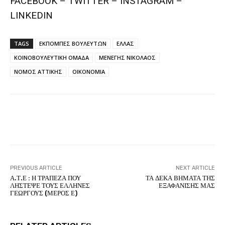
FACEBOOK – TWITTER – INSTAGRAM –
LINKEDIN
TAGS
ΕΚΠΟΜΠΕΣ ΒΟΥΛΕΥΤΩΝ
ΕΛΛΑΣ
ΚΟΙΝΟΒΟΥΛΕΥΤΙΚΗ ΟΜΑΔΑ
ΜΕΝΕΓΗΣ ΝΙΚΟΛΑΟΣ
ΝΟΜΟΣ ΑΤΤΙΚΗΣ
ΟΙΚΟΝΟΜΙΑ
Facebook
Twitter
Pinterest
PREVIOUS ARTICLE
NEXT ARTICLE
Α.Τ.Ε : Η ΤΡΑΠΕΖΑ ΠΟΥ
ΤΑ ΔΕΚΑ ΒΗΜΑΤΑ ΤΗΣ
ΛΗΣΤΕΨΕ ΤΟΥΣ ΕΛΛΗΝΕΣ
ΕΞΑΦΑΝΙΣΗΣ ΜΑΣ
ΓΕΩΡΓΟΥΣ (ΜΕΡΟΣ Ε)
ΑΙΘΕΡΙΚΗ ΓΡΑΦΗ
ΕΛΛΑΝΙΟ ΑΞΙΑΚΟ – ΑΝΑΛΥΣΗ ΚΑΙ ΣΥΝΘΕΣΗ
ΑΙΘΕΡΙΚΗ ΓΡΑΦΗ
ΑΡΤΕΜΗΣ ΣΩΡΡΑΣ