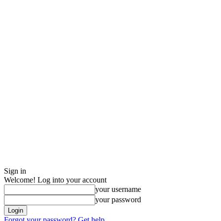
Sign in
Welcome! Log into your account
your username
your password
Forgot your password? Get help