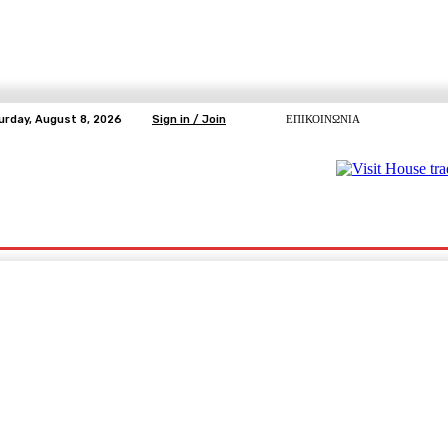
urday, August 8, 2026
Sign in / Join
ΕΠΙΚΟΙΝΩΝΙΑ
ΥΓΕΙΑ
ΕΛΕΥΘΕΡΗ TV
ΑΡΤΕΜΗΣ ΣΩΡΡΑΣ
E5
Ε.ΣΥ.
pp