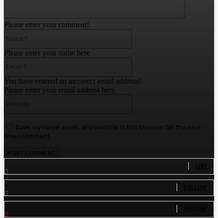
Please enter your comment!
Name:*
Please enter your name here
Email:*
You have entered an incorrect email address!
Please enter your email address here
Website:
Save my name, email, and website in this browser for the next
time I comment.
1,780
Fans
LIKE
1,570
Followers
FOLLOW
110
Followers
FOLLOW