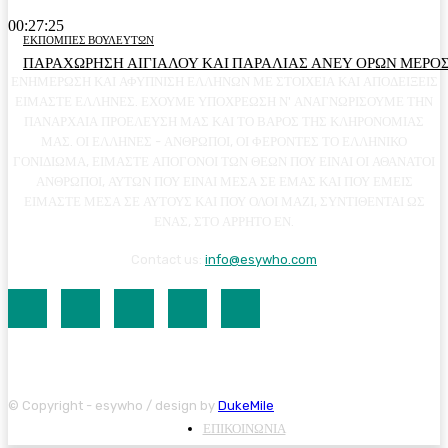
00:27:25
ΕΚΠΟΜΠΕΣ ΒΟΥΛΕΥΤΩΝ
ΠΑΡΑΧΩΡΗΣΗ ΑΙΓΙΑΛΟΥ ΚΑΙ ΠΑΡΑΛΙΑΣ ΑΝΕΥ ΟΡΩΝ ΜΕΡΟΣ
ΕΝΗΜΕΡΩΣΗ ΚΑΙ ΑΦΥΠΝΙΣΗ ΕΛΛΗΝΩΝ ΜΕ ΣΤΟΙΧΕΙΑ ΚΑΙ ΑΠΟΔΕΙΞΕΙΣ
ΕΙΜΑΣΤΕ ΕΛΛΗΝΕΣ. ΕΧΟΥΜΕ ΥΠΟΧΡΕΩΣΗ Ν' ΑΝΑΓΝΩΡΙΣΟΥΜΕ ΤΗΝ
ΠΑΝΑΡΧΑΙΑ ΠΡΟΕΛΕΥΣΗ ΜΑΣ ΚΑΙ ΤΟ ΒΑΡΟΣ ΤΗΣ ΚΛΗΡΟΝΟΜΙΑΣ
ΜΑΣ. ΟΙ ΕΛΛΗΝΕΣ - ΑΝΘΡΩΠΟΙ, ΟΙ ΦΕΡΟΝΤΕΣ ΤΟ ΕΛΛΗΝΙΚΟ
ΓΟΝΙΔΙΩΜΑ, ΕΙΜΑΣΤΕ ΑΠΟΓΟΝΟΙ ΤΩΝ ΘΕΩΝ ΠΟΥ ΕΙΝΑΙ ΟΙ ΑΘΑΝΑΤΟΙ
ΑΝΘΡΩΠΟΙ, ΑΥΤΩΝ ΠΟΥ ΕΙΝΑΙ ΜΕΣΑ ΣΕ ΕΜΑΣ ΚΑΙ ΠΟΥ ΕΜΕΙΣ
ΕΙΜΑΣΤΕ ΜΕΣΑ ΣΕ ΑΥΤΟΥΣ ΚΑΙ ΠΟΥ ΟΛΟΙ ΜΑΖΙ, ΣΥΝΤΙΘΕΝΤΑΙ ΩΣ
ΕΝΑΣ, ΣΤΟ ΑΡΡΗΤΟ ΕΝ.
Contact us:
info@esywho.com
© Copyright - esywho / design by
DukeMile
ΕΠΙΚΟΙΝΩΝΙΑ