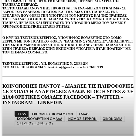
ΓΗΣ. ΟΜΩΣ ΤΟ 2011, ΠΡΟΣ ΕΚΠΛΗΞΗ ΟΛΩΝ, ΠΕΡΝΑΕΙ ΣΤΑ ΧΕΡΙΑ ΤΗΣ
ΤΡΑΠΕΖΑΣ ΠΕΙΡΑΙΩΣ.
ΤΑ ΣΤΟΙΧΕΙΑ ΔΕΙΧΝΟΥΝ ΠΩΣ ΠΡΟΚΕΙΤΑΙ ΓΙΑ ΕΝΑ «ΜΕΙΖΟΝ ΕΓΚΛΗΜΑ» ΣΕ
ΒΑΡΟΣ ΤΩΝ ΕΛΛΗΝΩΝ ΠΟΛΙΤΩΝ ΚΑΙ ΤΗΣ ΙΔΙΑΣ ΤΗΣ ΤΡΑΠΕΖΑΣ. ΕΝΑ
ΕΓΚΛΗΜΑ ΠΟΥ ΦΕΡΕΙ ΤΗΝ ΥΠΟΓΡΑΦΗ ΤΟΥ ΚΡΑΤΟΥΣ ΚΑΙ ΤΗΣ ΤΡΑΠΕΖΑΣ
ΤΗΣ ΕΛΛΑΔΑΣ ,ΟΙ ΟΠΟΙΟΙ ΠΑΡΑΔΙΔΟΥΝ ΤΟ ΥΓΙΕΣ ΚΟΜΜΑΤΙ ΤΗΣ ΑΤΕ ΣΤΗΝ
ΤΡΑΠΕΖΑ ΠΕΙΡΑΙΩΣ ΚΑΙ ΞΕΠΟΥΛΟΥΝ ΤΟ ΥΠΟΛΟΙΠΟ ΜΕΣΩ ΤΟΥ ΤΑΜΕΙΟΥ
ΧΡΗΜΑΤΟΠΙΣΤΩΤΙΚΗΣ ΣΤΑΘΕΡΟΤΗΤΑΣ.
Ο ΚΥΡΙΟΣ ΤΖΙΝΤΖΙΟΣ ΣΤΕΡΓΙΟΣ, ΥΠΟΨΗΦΙΟΣ ΒΟΥΛΕΥΤΗΣ ΣΤΟ ΝΟΜΟ
ΣΕΡΡΩΝ ΜΕ ΤΟΝ ΠΟΛΙΤΙΚΟ ΦΟΡΕΑ ‘’ΕΛΛΗΝΩΝ ΣΥΝΕΛΕΥΣΙΣ’’, ΑΠΟΔΕΙΚΝΥΕΙ
ΤΗΝ ΣΚΟΠΟΥΜΕΝΗ ΔΙΑΛΥΣΗ ΤΗΣ ΑΤΕ ΚΑΙ ΤΗΝ ΑΝΕΥ ΟΡΩΝ ΠΑΡΑΔΟΣΗ ΤΗΣ
ΣΤΗΝ ΤΡΑΠΕΖΑ ΠΕΙΡΑΙΩΣ ΣΤΗΝ ΕΚΠΟΜΠΗ ‘’ΠΟΛΙΤΕΙΑ ΠΥΛΗ ΠΟΛΙΤΩΝ’’ ΜΕ
ΤΟΝ ΣΤΕΦΑΝΟ ΣΟΥΦΛΕΡΟ.
ΤΖΙΝΤΖΙΟΣ ΣΤΕΡΓΙΟΣ , ΥΠ. ΒΟΥΛΕΥΤΗΣ Ν. ΣΕΡΡΩΝ
ΣΤΟΙΧΕΙΑ ΕΠΙΚΟΙΝΩΝΙΑΣ: tzintzioss@gmail.com – 697 7600 939
ΚΟΙΝΟΠΟΙΗΣΕ ΠΑΝΤΟΥ – ΔΙΑΔΩΣΕ ΤΙΣ ΠΛΗΡΟΦΟΡΙΕΣ
ΣΕ ΣΧΟΛΙΑ H ΑΝAΡΤΗΣΕΙΣ ΑΛΛΩΝ BLOG H SITES & ΣΕ
ΔΙΑΦΟΡΕTIKEΣ ΟΜΑΔΕΣ FACEBOOK – TWITTER –
INSTAGRAM – LINKEDIN
TAGS
ΕΚΠΟΜΠΕΣ ΒΟΥΛΕΥΤΩΝ
ΕΛΛΑΣ
ΚΟΙΝΟΒΟΥΛΕΥΤΙΚΗ ΟΜΑΔΑ
ΝΟΜΟΣ ΣΕΡΡΩΝ
ΟΙΚΟΝΟΜΙΑ
ΣΤΕΡΓΙΟΣ ΤΖΙΝΤΖΙΟΣ