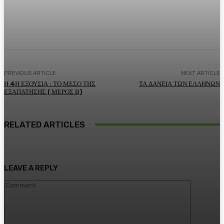
Facebook
Twitter
Pinterest
WhatsA
PREVIOUS ARTICLE
NEXT ARTICLE
Η 4Η ΕΞΟΥΣΙΑ : ΤΟ ΜΕΣΟ ΤΗΣ
ΤΑ ΔΑΝΕΙΑ ΤΩΝ ΕΛΛΗΝΩΝ
ΕΞΑΠΑΤΗΣΗΣ ( ΜΕΡΟΣ Β)
RELATED ARTICLES
LEAVE A REPLY
Comment: