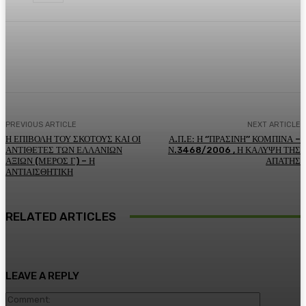
Facebook
Twitter
Pinterest
WhatsA
PREVIOUS ARTICLE
NEXT ARTICLE
Η ΕΠΙΒΟΛΗ ΤΟΥ ΣΚΟΤΟΥΣ ΚΑΙ ΟΙ
Α.Π.Ε: Η ‘’ΠΡΑΣΙΝΗ’’ ΚΟΜΠΙΝΑ –
ΑΝΤΙΘΕΤΕΣ ΤΩΝ ΕΛΛΑΝΙΩΝ
Ν.3468/2006 , Η ΚΑΛΥΨΗ ΤΗΣ
ΑΞΙΩΝ (ΜΕΡΟΣ Γ) – Η
ΑΠΑΤΗΣ
ΑΝΤΙΑΙΣΘΗΤΙΚΗ
RELATED ARTICLES
LEAVE A REPLY
Comment: