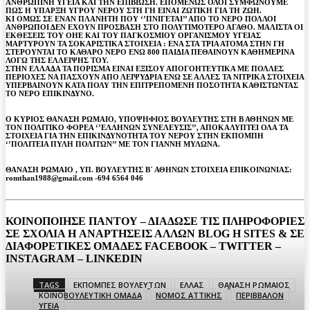
ΑΝΘΡΩΠΙΝΗ ΥΓΕΙΑ ΚΑΙ ΤΗΝ ΕΠΙΒΙΩΣΗ. ΕΠΟΜΕΝΩΣ ΟΛΟΙ ΣΥΜΦΩΝΟΥΜΕ
ΠΩΣ Η ΥΠΑΡΞΗ ΥΓΡΟΥ ΝΕΡΟΥ ΣΤΗ ΓΗ ΕΙΝΑΙ ΖΩΤΙΚΗ ΓΙΑ ΤΗ ΖΩΗ.
ΚΙ ΟΜΩΣ ΣΕ ΕΝΑΝ ΠΛΑΝΗΤΗ ΠΟΥ ‘’ΠΝΙΓΕΤΑΙ’’ ΑΠΟ ΤΟ ΝΕΡΟ ΠΟΛΛΟΙ
ΑΝΘΡΩΠΟΙ ΔΕΝ ΕΧΟΥΝ ΠΡΟΣΒΑΣΗ ΣΤΟ ΠΟΛΥΤΙΜΟΤΕΡΟ ΑΓΑΘΟ. ΜΑΛΙΣΤΑ ΟΙ
ΕΚΘΕΣΕΙΣ ΤΟΥ ΟΗΕ ΚΑΙ ΤΟΥ ΠΑΓΚΟΣΜΙΟΥ ΟΡΓΑΝΙΣΜΟΥ ΥΓΕΙΑΣ
ΜΑΡΤΥΡΟΥΝ ΤΑ ΣΟΚΑΡΙΣΤΙΚΑ ΣΤΟΙΧΕΙΑ : ΕΝΑ ΣΤΑ ΤΡΙΑ ΑΤΟΜΑ ΣΤΗΝ ΓΗ
ΣΤΕΡΟΥΝΤΑΙ ΤΟ ΚΑΘΑΡΟ ΝΕΡΟ ΕΝΩ 800 ΠΑΙΔΙΑ ΠΕΘΑΙΝΟΥΝ ΚΑΘΗΜΕΡΙΝΑ
ΛΟΓΩ ΤΗΣ ΕΛΛΕΙΨΗΣ ΤΟΥ.
ΣΤΗΝ ΕΛΛΑΔΑ ΤΑ ΠΟΡΙΣΜΑ ΕΙΝΑΙ ΕΞΙΣΟΥ ΑΠΟΓΟΗΤΕΥΤΙΚΑ ΜΕ ΠΟΛΛΕΣ
ΠΕΡΙΟΧΕΣ ΝΑ ΠΑΣΧΟΥΝ ΑΠΟ ΛΕΙΨΥΔΡΙΑ ΕΝΩ ΣΕ ΑΛΛΕΣ ΤΑ ΝΙΤΡΙΚΑ ΣΤΟΙΧΕΙΑ
ΥΠΕΡΒΑΙΝΟΥΝ ΚΑΤΑ ΠΟΛΥ ΤΗΝ ΕΠΙΤΡΕΠΟΜΕΝΗ ΠΟΣΟΤΗΤΑ ΚΑΘΙΣΤΩΝΤΑΣ
ΤΟ ΝΕΡΟ ΕΠΙΚΙΝΔΥΝΟ.
Ο ΚΥΡΙΟΣ ΘΑΝΑΣΗ ΡΩΜΑΙΟ, ΥΠΟΨΗΦΙΟΣ ΒΟΥΛΕΥΤΗΣ ΣΤΗ Β ΑΘΗΝΩΝ ΜΕ
ΤΟΝ ΠΟΛΙΤΙΚΟ ΦΟΡΕΑ ‘’ΕΛΛΗΝΩΝ ΣΥΝΕΛΕΥΣΙΣ’’, ΑΠΟΚΑΛΥΠΤΕΙ ΟΛΑ ΤΑ
ΣΤΟΙΧΕΙΑ ΓΙΑ ΤΗΝ ΕΠΙΚΙΝΔΥΝΟΤΗΤΑ ΤΟΥ ΝΕΡΟΥ ΣΤΗΝ ΕΚΠΟΜΠΗ
‘’ΠΟΛΙΤΕΙΑ ΠΥΛΗ ΠΟΛΙΤΩΝ’’ ΜΕ ΤΟΝ ΓΙΑΝΝΗ ΜΥΛΩΝΑ.
ΘΑΝΑΣΗ ΡΩΜΑΙΟ , ΥΠ. ΒΟΥΛΕΥΤΗΣ Β΄ ΑΘΗΝΩΝ ΣΤΟΙΧΕΙΑ ΕΠΙΚΟΙΝΩΝΙΑΣ:
romthan1988@gmail.com -694 6564 046
ΚΟΙΝΟΠΟΙΗΣΕ ΠΑΝΤΟΥ – ΔΙΑΔΩΣΕ ΤΙΣ ΠΛΗΡΟΦΟΡΙΕΣ
ΣΕ ΣΧΟΛΙΑ H ΑΝAΡΤΗΣΕΙΣ ΑΛΛΩΝ BLOG H SITES & ΣΕ
ΔΙΑΦΟΡΕTIKEΣ ΟΜΑΔΕΣ FACEBOOK – TWITTER –
INSTAGRAM – LINKEDIN
TAGS
ΕΚΠΟΜΠΕΣ ΒΟΥΛΕΥΤΩΝ
ΕΛΛΑΣ
ΘΑΝΑΣΗ ΡΩΜΑΙΟΣ
ΚΟΙΝΟΒΟΥΛΕΥΤΙΚΗ ΟΜΑΔΑ
ΝΟΜΟΣ ΑΤΤΙΚΗΣ
ΠΕΡΙΒΒΑΛΟΝ
ΥΓΕΙΑ