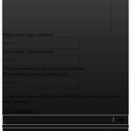
Please enter your comment!
Name:*
Please enter your name here
Email:*
You have entered an incorrect email address!
Please enter your email address here
Website:
Save my name, email, and website in this browser for the next
time I comment.
1,780
Fans
LIKE
1,570
Followers