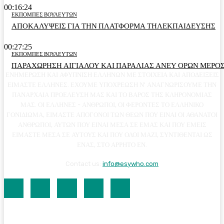
00:16:24
ΕΚΠΟΜΠΕΣ ΒΟΥΛΕΥΤΩΝ
ΑΠΟΚΑΛΥΨΕΙΣ ΓΙΑ ΤΗΝ ΠΛΑΤΦΟΡΜΑ ΤΗΛΕΚΠΑΙΔΕΥΣΗΣ
00:27:25
ΕΚΠΟΜΠΕΣ ΒΟΥΛΕΥΤΩΝ
ΠΑΡΑΧΩΡΗΣΗ ΑΙΓΙΑΛΟΥ ΚΑΙ ΠΑΡΑΛΙΑΣ ΑΝΕΥ ΟΡΩΝ ΜΕΡΟΣ
ΕΝΗΜΕΡΩΣΗ ΚΑΙ ΑΦΥΠΝΙΣΗ ΕΛΛΗΝΩΝ ΜΕ ΣΤΟΙΧΕΙΑ ΚΑΙ ΑΠΟΔΕΙΞΕΙΣ
ΕΙΜΑΣΤΕ ΕΛΛΗΝΕΣ. ΕΧΟΥΜΕ ΥΠΟΧΡΕΩΣΗ Ν' ΑΝΑΓΝΩΡΙΣΟΥΜΕ ΤΗΝ
ΠΑΝΑΡΧΑΙΑ ΠΡΟΕΛΕΥΣΗ ΜΑΣ ΚΑΙ ΤΟ ΒΑΡΟΣ ΤΗΣ ΚΛΗΡΟΝΟΜΙΑΣ
ΜΑΣ. ΟΙ ΕΛΛΗΝΕΣ - ΑΝΘΡΩΠΟΙ, ΟΙ ΦΕΡΟΝΤΕΣ ΤΟ ΕΛΛΗΝΙΚΟ
ΓΟΝΙΔΙΩΜΑ, ΕΙΜΑΣΤΕ ΑΠΟΓΟΝΟΙ ΤΩΝ ΘΕΩΝ ΠΟΥ ΕΙΝΑΙ ΟΙ ΑΘΑΝΑΤΟΙ
ΑΝΘΡΩΠΟΙ, ΑΥΤΩΝ ΠΟΥ ΕΙΝΑΙ ΜΕΣΑ ΣΕ ΕΜΑΣ ΚΑΙ ΠΟΥ ΕΜΕΙΣ
ΕΙΜΑΣΤΕ ΜΕΣΑ ΣΕ ΑΥΤΟΥΣ ΚΑΙ ΠΟΥ ΟΛΟΙ ΜΑΖΙ, ΣΥΝΤΙΘΕΝΤΑΙ ΩΣ
ΕΝΑΣ, ΣΤΟ ΑΡΡΗΤΟ ΕΝ.
Contact us:
info@esywho.com