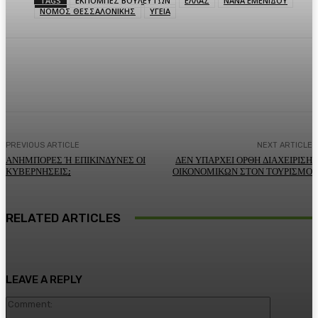
TAGS
ΕΚΠΟΜΠΕΣ ΒΟΥΛΕΥΤΩΝ
ΕΛΛΑΣ
ΝΑΝΑ ΕΜΕΝΙΔΟΥ
ΝΟΜΟΣ ΘΕΣΣΑΛΟΝΙΚΗΣ
ΥΓΕΙΑ
Facebook
Twitter
Pinterest
WhatsA
PREVIOUS ARTICLE
NEXT ARTICLE
ΑΝΗΜΠΟΡΕΣ Ή ΕΠΙΚΙΝΔΥΝΕΣ ΟΙ
ΔΕΝ ΥΠΑΡΧΕΙ ΟΡΘΗ ΔΙΑΧΕΙΡΙΣΗ
ΚΥΒΕΡΝΗΣΕΙΣ;
ΟΙΚΟΝΟΜΙΚΩΝ ΣΤΟΝ ΤΟΥΡΙΣΜΟ
RELATED ARTICLES
LEAVE A REPLY
Comment: