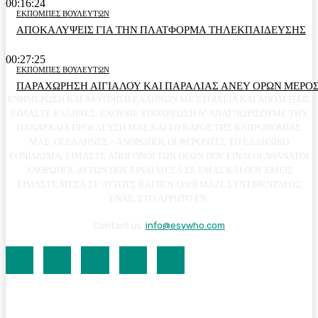
00:16:24
ΕΚΠΟΜΠΕΣ ΒΟΥΛΕΥΤΩΝ
ΑΠΟΚΑΛΥΨΕΙΣ ΓΙΑ ΤΗΝ ΠΛΑΤΦΟΡΜΑ ΤΗΛΕΚΠΑΙΔΕΥΣΗΣ
00:27:25
ΕΚΠΟΜΠΕΣ ΒΟΥΛΕΥΤΩΝ
ΠΑΡΑΧΩΡΗΣΗ ΑΙΓΙΑΛΟΥ ΚΑΙ ΠΑΡΑΛΙΑΣ ΑΝΕΥ ΟΡΩΝ ΜΕΡΟΣ
ΕΝΗΜΕΡΩΣΗ ΚΑΙ ΑΦΥΠΝΙΣΗ ΕΛΛΗΝΩΝ ΜΕ ΣΤΟΙΧΕΙΑ ΚΑΙ ΑΠΟΔΕΙΞΕΙΣ
ΕΙΜΑΣΤΕ ΕΛΛΗΝΕΣ. ΕΧΟΥΜΕ ΥΠΟΧΡΕΩΣΗ Ν' ΑΝΑΓΝΩΡΙΣΟΥΜΕ ΤΗΝ
ΠΑΝΑΡΧΑΙΑ ΠΡΟΕΛΕΥΣΗ ΜΑΣ ΚΑΙ ΤΟ ΒΑΡΟΣ ΤΗΣ ΚΛΗΡΟΝΟΜΙΑΣ
ΜΑΣ. ΟΙ ΕΛΛΗΝΕΣ - ΑΝΘΡΩΠΟΙ, ΟΙ ΦΕΡΟΝΤΕΣ ΤΟ ΕΛΛΗΝΙΚΟ
ΓΟΝΙΔΙΩΜΑ, ΕΙΜΑΣΤΕ ΑΠΟΓΟΝΟΙ ΤΩΝ ΘΕΩΝ ΠΟΥ ΕΙΝΑΙ ΟΙ ΑΘΑΝΑΤΟΙ
ΑΝΘΡΩΠΟΙ, ΑΥΤΩΝ ΠΟΥ ΕΙΝΑΙ ΜΕΣΑ ΣΕ ΕΜΑΣ ΚΑΙ ΠΟΥ ΕΜΕΙΣ
ΕΙΜΑΣΤΕ ΜΕΣΑ ΣΕ ΑΥΤΟΥΣ ΚΑΙ ΠΟΥ ΟΛΟΙ ΜΑΖΙ, ΣΥΝΤΙΘΕΝΤΑΙ ΩΣ
ΕΝΑΣ, ΣΤΟ ΑΡΡΗΤΟ ΕΝ.
Contact us:
info@esywho.com