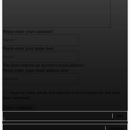
Please enter your comment!
Name:*
Please enter your name here
Email:*
You have entered an incorrect email address!
Please enter your email address here
Website:
Save my name, email, and website in this browser for the next
time I comment.
1,780
Fans
LIKE
1,570
Followers
FOLLOW