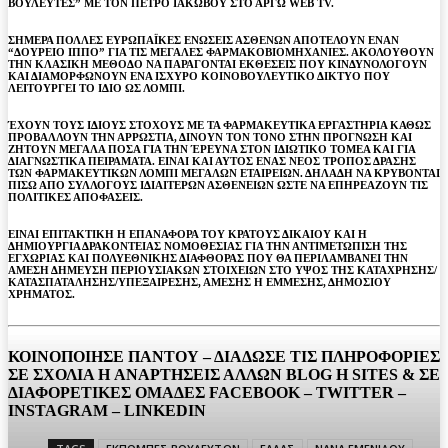
ΒΟΥΛΕΥΤΕΣ” ΜΕ ΤΟΝ ΠΕΤΡΟ ΙΑΚΩΒΟΥ ΣΤΟ ΑΡΓΩ WEB TV.
ΣΗΜΕΡΑ ΠΟΛΛΕΣ ΕΥΡΩΠΑΪΚΕΣ ΕΝΩΣΕΙΣ ΑΣΘΕΝΩΝ ΑΠΟΤΕΛΟΥΝ ΕΝΑΝ
“ΔΟΥΡΕΙΟ ΙΠΠΟ” ΓΙΑ ΤΙΣ ΜΕΓΑΛΕΣ ΦΑΡΜΑΚΟΒΙΟΜΗΧΑΝΙΕΣ. ΑΚΟΛΟΥΘΟΥΝ
ΤΗΝ ΚΛΑΣΙΚΗ ΜΕΘΟΔΟ ΝΑ ΠΑΡΑΓΟΝΤΑΙ ΕΚΘΕΣΕΙΣ ΠΟΥ ΚΙΝΔΥΝΟΛΟΓΟΥΝ
ΚΑΙ ΔΙΑΜΟΡΦΩΝΟΥΝ ΕΝΑ ΙΣΧΥΡΟ ΚΟΙΝΟΒΟΥΛΕΥΤΙΚΟ ΔΙΚΤΥΟ ΠΟΥ
ΛΕΙΤΟΥΡΓΕΙ ΤΟ ΙΔΙΟ ΩΣ ΛΟΜΠΙ.
ΈΧΟΥΝ ΤΟΥΣ ΙΔΙΟΥΣ ΣΤΟΧΟΥΣ ΜΕ ΤΑ ΦΑΡΜΑΚΕΥΤΙΚΑ ΕΡΓΑΣΤΗΡΙΑ ΚΑΘΩΣ
ΠΡΟΒΑΛΛΟΥΝ ΤΗΝ ΑΡΡΩΣΤΙΑ, ΔΙΝΟΥΝ ΤΟΝ ΤΟΝΟ ΣΤΗΝ ΠΡΟΓΝΩΣΗ ΚΑΙ
ΖΗΤΟΥΝ ΜΕΓΑΛΑ ΠΟΣΑ ΓΙΑ ΤΗΝ ΈΡΕΥΝΑ ΣΤΟΝ ΙΔΙΩΤΙΚΟ ΤΟΜΕΑ ΚΑΙ ΓΙΑ
ΔΙΑΓΝΩΣΤΙΚΑ ΠΕΙΡΑΜΑΤΑ. ΕΙΝΑΙ ΚΑΙ ΑΥΤΟΣ ΕΝΑΣ ΝΕΟΣ ΤΡΟΠΟΣ ΔΡΑΣΗΣ
ΤΩΝ ΦΑΡΜΑΚΕΥΤΙΚΩΝ ΛΟΜΠΙ ΜΕΓΑΛΩΝ ΕΤΑΙΡΕΙΩΝ. ΔΗΛΑΔΗ ΝΑ ΚΡΥΒΟΝΤΑΙ
ΠΙΣΩ ΑΠΟ ΣΥΛΛΟΓΟΥΣ ΙΔΙΑΙΤΕΡΩΝ ΑΣΘΕΝΕΙΩΝ ΩΣΤΕ ΝΑ ΕΠΗΡΕΑΖΟΥΝ ΤΙΣ
ΠΟΛΙΤΙΚΕΣ ΑΠΟΦΑΣΕΙΣ.
ΕΙΝΑΙ ΕΠΙΤΑΚΤΙΚΗ Η ΕΠΑΝΑΦΟΡΑ ΤΟΥ ΚΡΑΤΟΥΣ ΔΙΚΑΙΟΥ ΚΑΙ Η
ΔΗΜΙΟΥΡΓΙΑ ΔΡΑΚΟΝΤΕΙΑΣ ΝΟΜΟΘΕΣΙΑΣ ΓΙΑ ΤΗΝ ΑΝΤΙΜΕΤΩΠΙΣΗ ΤΗΣ
ΕΓΧΩΡΙΑΣ ΚΑΙ ΠΟΛΥΕΘΝΙΚΗΣ ΔΙΑΦΘΟΡΑΣ ΠΟΥ ΘΑ ΠΕΡΙΛΑΜΒΑΝΕΙ ΤΗΝ
ΑΜΕΣΗ ΔΗΜΕΥΣΗ ΠΕΡΙΟΥΣΙΑΚΩΝ ΣΤΟΙΧΕΙΩΝ ΣΤΟ ΥΨΟΣ ΤΗΣ ΚΑΤΑΧΡΗΣΗΣ/
ΚΑΤΑΣΠΑΤΑΛΗΣΗΣ/ΥΠΕΞΑΙΡΕΣΗΣ, ΑΜΕΣΗΣ Η ΕΜΜΕΣΗΣ, ΔΗΜΟΣΙΟΥ
ΧΡΗΜΑΤΟΣ.
ΚΟΙΝΟΠΟΙΗΣΕ ΠΑΝΤΟΥ – ΔΙΑΔΩΣΕ ΤΙΣ ΠΛΗΡΟΦΟΡΙΕΣ
ΣΕ ΣΧΟΛΙΑ H ΑΝAΡΤΗΣΕΙΣ ΑΛΛΩΝ BLOG H SITES & ΣΕ
ΔΙΑΦΟΡΕTIKEΣ ΟΜΑΔΕΣ FACEBOOK – TWITTER –
INSTAGRAM – LINKEDIN