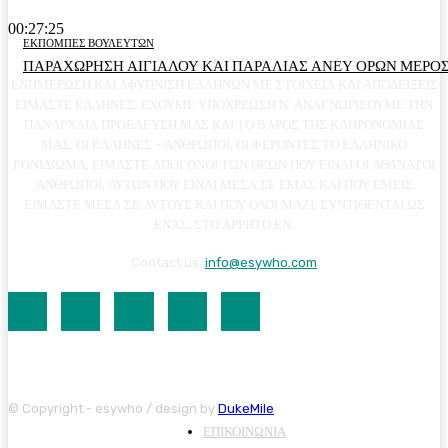
00:27:25
ΕΚΠΟΜΠΕΣ ΒΟΥΛΕΥΤΩΝ
ΠΑΡΑΧΩΡΗΣΗ ΑΙΓΙΑΛΟΥ ΚΑΙ ΠΑΡΑΛΙΑΣ ΑΝΕΥ ΟΡΩΝ ΜΕΡΟΣ
ΕΝΗΜΕΡΩΣΗ ΚΑΙ ΑΦΥΠΝΙΣΗ ΕΛΛΗΝΩΝ ΜΕ ΣΤΟΙΧΕΙΑ ΚΑΙ ΑΠΟΔΕΙΞΕΙΣ
ΕΙΜΑΣΤΕ ΕΛΛΗΝΕΣ. ΕΧΟΥΜΕ ΥΠΟΧΡΕΩΣΗ Ν' ΑΝΑΓΝΩΡΙΣΟΥΜΕ ΤΗΝ
ΠΑΝΑΡΧΑΙΑ ΠΡΟΕΛΕΥΣΗ ΜΑΣ ΚΑΙ ΤΟ ΒΑΡΟΣ ΤΗΣ ΚΛΗΡΟΝΟΜΙΑΣ
ΜΑΣ. ΟΙ ΕΛΛΗΝΕΣ - ΑΝΘΡΩΠΟΙ, ΟΙ ΦΕΡΟΝΤΕΣ ΤΟ ΕΛΛΗΝΙΚΟ
ΓΟΝΙΔΙΩΜΑ, ΕΙΜΑΣΤΕ ΑΠΟΓΟΝΟΙ ΤΩΝ ΘΕΩΝ ΠΟΥ ΕΙΝΑΙ ΟΙ ΑΘΑΝΑΤΟΙ
ΑΝΘΡΩΠΟΙ, ΑΥΤΩΝ ΠΟΥ ΕΙΝΑΙ ΜΕΣΑ ΣΕ ΕΜΑΣ ΚΑΙ ΠΟΥ ΕΜΕΙΣ
ΕΙΜΑΣΤΕ ΜΕΣΑ ΣΕ ΑΥΤΟΥΣ ΚΑΙ ΠΟΥ ΟΛΟΙ ΜΑΖΙ, ΣΥΝΤΙΘΕΝΤΑΙ ΩΣ
ΕΝΑΣ, ΣΤΟ ΑΡΡΗΤΟ ΕΝ.
Contact us:
info@esywho.com
© Copyright - esywho / design by
DukeMile
ΕΠΙΚΟΙΝΩΝΙΑ