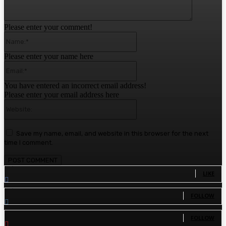
Please enter your comment!
Name:*
Please enter your name here
Email:*
You have entered an incorrect email address!
Please enter your email address here
Website:
Save my name, email, and website in this browser for the next
time I comment.
1,780
Fans
LIKE
1,570
Followers
FOLLOW
110
Followers
FOLLOW