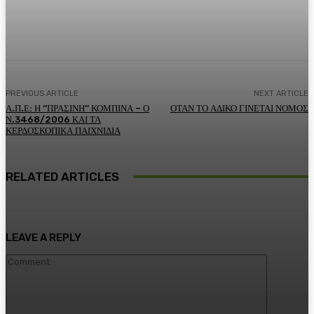
Facebook
Twitter
Pinterest
WhatsA
PREVIOUS ARTICLE
NEXT ARTICLE
Α.Π.Ε: Η ‘’ΠΡΑΣΙΝΗ’’ ΚΟΜΠΙΝΑ – Ο
ΟΤΑΝ ΤΟ ΑΔΙΚΟ ΓΙΝΕΤΑΙ ΝΟΜΟΣ
Ν.3468/2006 ΚΑΙ ΤΑ
ΚΕΡΔΟΣΚΟΠΙΚΑ ΠΑΙΧΝΙΔΙΑ
RELATED ARTICLES
LEAVE A REPLY
Comment: