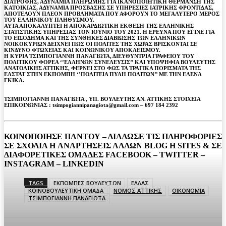
ΔΙΑΤΡΟΦΗΣ, ΑΔΥΝΑΜΙΑ ΠΛΗΡΩΜΗΣ ΓΙΑ ΙΚΑΝΟΠΟΙΗΤΙΚΗ ΘΕΡΜΑΝΣΗ ΤΗΣ
ΚΑΤΟΙΚΙΑΣ, ΑΔΥΝΑΜΙΑ ΠΡΟΣΒΑΣΗΣ ΣΕ ΥΠΗΡΕΣΙΕΣ ΙΑΤΡΙΚΗΣ ΦΡΟΝΤΙΔΑΣ,
ΑΠΟΤΕΛΟΥΝ ΠΛΕΟΝ ΠΡΟΒΛΗΜΑΤΑ ΠΟΥ ΑΦΟΡΟΥΝ ΤΟ ΜΕΓΑΛΥΤΕΡΟ ΜΕΡΟΣ
ΤΟΥ ΕΛΛΗΝΙΚΟΥ ΠΛΗΘΥΣΜΟΥ.
ΑΥΤΑ ΑΠΟΚΑΛΥΠΤΕΙ Η ΑΠΟΚΑΡΔΙΩΤΙΚΗ ΕΚΘΕΣΗ ΤΗΣ ΕΛΛΗΝΙΚΗΣ
ΣΤΑΤΙΣΤΙΚΗΣ ΥΠΗΡΕΣΙΑΣ ΤΟΝ ΙΟΥΝΙΟ ΤΟΥ 2021. Η ΕΡΕΥΝΑ ΠΟΥ ΕΓΙΝΕ ΓΙΑ
ΤΟ ΕΙΣΟΔΗΜΑ ΚΑΙ ΤΗΣ ΣΥΝΘΗΚΕΣ ΔΙΑΒΙΩΣΗΣ ΤΩΝ ΕΛΛΗΝΙΚΩΝ
ΝΟΙΚΟΚΥΡΙΩΝ ΔΕΙΧΝΕΙ ΠΩΣ ΟΙ ΠΟΛΙΤΕΣ ΤΗΣ ΧΩΡΑΣ ΒΡΙΣΚΟΝΤΑΙ ΣΕ
ΚΙΝΔΥΝΟ ΦΤΩΧΕΙΑΣ ΚΑΙ ΚΟΙΝΩΝΙΚΟΥ ΑΠΟΚΛΕΙΣΜΟΥ.
Η ΚΥΡΙΑ ΤΣΙΜΠΟΓΙΑΝΝΗ ΠΑΝΑΓΙΩΤΑ, ΔΙΕΥΘΥΝΤΡΙΑ ΓΡΑΦΕΙΟΥ ΤΟΥ
ΠΟΛΙΤΙΚΟΥ ΦΟΡΕΑ ‘’ΕΛΛΗΝΩΝ ΣΥΝΕΛΕΥΣΙΣ’’ ΚΑΙ ΥΠΟΨΗΦΙΑ ΒΟΥΛΕΥΤΗΣ
ΑΝΑΤΟΛΙΚΗΣ ΑΤΤΙΚΗΣ, ΦΕΡΝΕΙ ΣΤΟ ΦΩΣ ΤΑ ΤΡΑΓΙΚΑ ΠΟΡΙΣΜΑΤΑ ΤΗΣ
ΕΛΣΤΑΤ ΣΤΗΝ ΕΚΠΟΜΠΗ ‘’ΠΟΛΙΤΕΙΑ ΠΥΛΗ ΠΟΛΙΤΩΝ’’ ΜΕ ΤΗΝ ΕΛΕΝΑ
ΓΚΙΚΑ.
ΤΣΙΜΠΟΓΙΑΝΝΗ ΠΑΝΑΓΙΩΤΑ , ΥΠ. ΒΟΥΛΕΥΤΗΣ ΑΝ. ΑΤΤΙΚΗΣ ΣΤΟΙΧΕΙΑ
ΕΠΙΚΟΙΝΩΝΙΑΣ : tsimpogiannipanagiota@gmail.com – 697 184 2392
ΚΟΙΝΟΠΟΙΗΣΕ ΠΑΝΤΟΥ – ΔΙΑΔΩΣΕ ΤΙΣ ΠΛΗΡΟΦΟΡΙΕΣ
ΣΕ ΣΧΟΛΙΑ H ΑΝAΡΤΗΣΕΙΣ ΑΛΛΩΝ BLOG H SITES & ΣΕ
ΔΙΑΦΟΡΕTIKEΣ ΟΜΑΔΕΣ FACEBOOK – TWITTER –
INSTAGRAM – LINKEDIN
TAGS
ΕΚΠΟΜΠΕΣ ΒΟΥΛΕΥΤΩΝ
ΕΛΛΑΣ
ΚΟΙΝΟΒΟΥΛΕΥΤΙΚΗ ΟΜΑΔΑ
ΝΟΜΟΣ ΑΤΤΙΚΗΣ
ΟΙΚΟΝΟΜΙΑ
ΤΣΙΜΠΟΓΙΑΝΝΗ ΠΑΝΑΓΙΩΤΑ