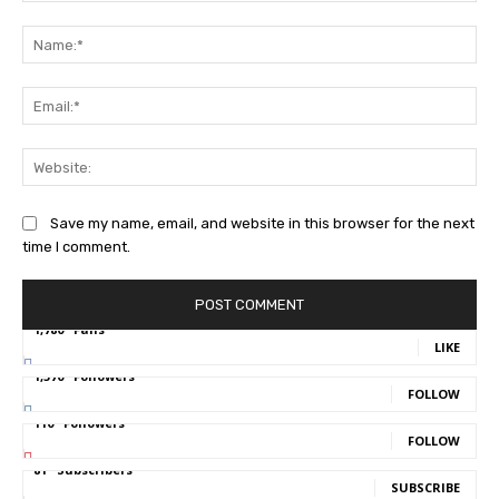
Comment:
Na
Ema
Web
Save my name, email, and website in this browser for the next
time I comment.
1,780
Fans
LIKE
1,570
Followers
FOLLOW
110
Followers
FOLLOW
81
Subscribers
SUBSCRIBE