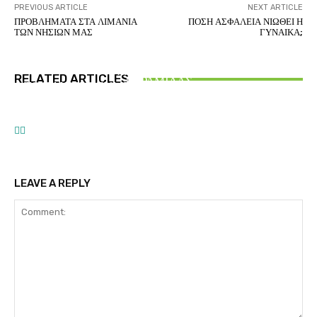
PREVIOUS ARTICLE
NEXT ARTICLE
ΠΡΟΒΛΗΜΑΤΑ ΣΤΑ ΛΙΜΑΝΙΑ
ΠΟΣΗ ΑΣΦΑΛΕΙΑ ΝΙΩΘΕΙ Η
ΤΩΝ ΝΗΣΙΩΝ ΜΑΣ
ΓΥΝΑΙΚΑ;
ΑΙΘΕΡΙΚΗ ΓΡΑΦΗ
ΕΛΛΑΝΙΟ ΑΞΙΑΚΟ – ΑΝΑΛΥΣΗ ΚΑΙ ΣΥΝΘΕΣΗ
ΑΙΘΕΡΙΚΗ ΓΡΑΦΗ
ΑΡΤΕΜΗΣ ΣΩΡΡΑΣ
RELATED ARTICLES
ΕΥΡΑΜΙΔΑΣ
ΤΟ ΠΑΝΙΕΡΟ ΣΥΜΒΟΛΟ ΤΩΝ ΕΛΛΑΝΙΩΝ ΗΡΩΩΝ
ΑΝΑΓΝΩΡΙΣΗ προς τον ΑΡΤΕΜΗ ΣΩΡΡΑ
ΤΟΥ ΤΡΩΙΚΟΥ ΠΟΛΕΜΟΥ
LEAVE A REPLY