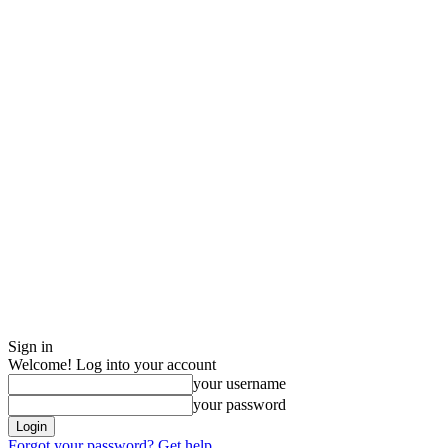
Sign in
Welcome! Log into your account
your username
your password
Forgot your password? Get help