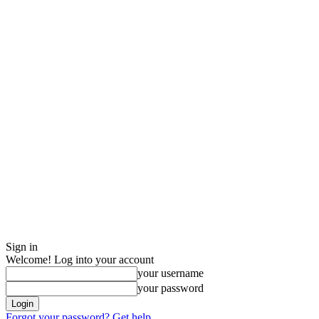
Sign in
Welcome! Log into your account
your username
your password
Forgot your password? Get help