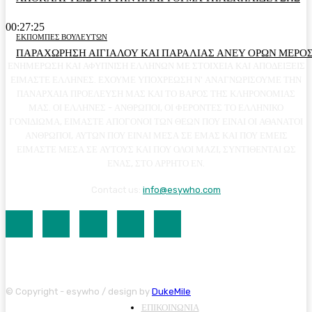
00:27:25
ΕΚΠΟΜΠΕΣ ΒΟΥΛΕΥΤΩΝ
ΠΑΡΑΧΩΡΗΣΗ ΑΙΓΙΑΛΟΥ ΚΑΙ ΠΑΡΑΛΙΑΣ ΑΝΕΥ ΟΡΩΝ ΜΕΡΟΣ
ΕΝΗΜΕΡΩΣΗ ΚΑΙ ΑΦΥΠΝΙΣΗ ΕΛΛΗΝΩΝ ΜΕ ΣΤΟΙΧΕΙΑ ΚΑΙ ΑΠΟΔΕΙΞΕΙΣ
ΕΙΜΑΣΤΕ ΕΛΛΗΝΕΣ. ΕΧΟΥΜΕ ΥΠΟΧΡΕΩΣΗ Ν' ΑΝΑΓΝΩΡΙΣΟΥΜΕ ΤΗΝ
ΠΑΝΑΡΧΑΙΑ ΠΡΟΕΛΕΥΣΗ ΜΑΣ ΚΑΙ ΤΟ ΒΑΡΟΣ ΤΗΣ ΚΛΗΡΟΝΟΜΙΑΣ
ΜΑΣ. ΟΙ ΕΛΛΗΝΕΣ - ΑΝΘΡΩΠΟΙ, ΟΙ ΦΕΡΟΝΤΕΣ ΤΟ ΕΛΛΗΝΙΚΟ
ΓΟΝΙΔΙΩΜΑ, ΕΙΜΑΣΤΕ ΑΠΟΓΟΝΟΙ ΤΩΝ ΘΕΩΝ ΠΟΥ ΕΙΝΑΙ ΟΙ ΑΘΑΝΑΤΟΙ
ΑΝΘΡΩΠΟΙ, ΑΥΤΩΝ ΠΟΥ ΕΙΝΑΙ ΜΕΣΑ ΣΕ ΕΜΑΣ ΚΑΙ ΠΟΥ ΕΜΕΙΣ
ΕΙΜΑΣΤΕ ΜΕΣΑ ΣΕ ΑΥΤΟΥΣ ΚΑΙ ΠΟΥ ΟΛΟΙ ΜΑΖΙ, ΣΥΝΤΙΘΕΝΤΑΙ ΩΣ
ΕΝΑΣ, ΣΤΟ ΑΡΡΗΤΟ ΕΝ.
Contact us:
info@esywho.com
© Copyright - esywho / design by
DukeMile
ΕΠΙΚΟΙΝΩΝΙΑ