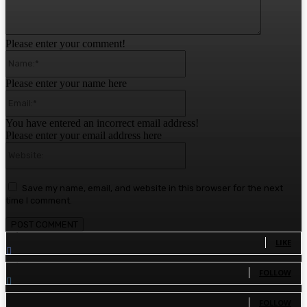
Please enter your comment!
Name:*
Please enter your name here
Email:*
You have entered an incorrect email address!
Please enter your email address here
Website:
Save my name, email, and website in this browser for the next
time I comment.
1,780
Fans
LIKE
1,570
Followers
FOLLOW
110
Followers
FOLLOW