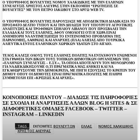
Ο ΥΠΟΨΗΦΙΟΣ ΒΟΥΛΕΥΤΗΣ ΝΟΜΟΥ ΧΑΛΚΙΔΙΚΗΣ ΜΕ ΤΗΝ ΕΛΛΗΝΩΝ
ΣΥΝΕΛΕΥΣΙΣ ΧΡΗΣΤΟΣ ΑΛΕΥΡΑΣ ΣΤΗΝ ΕΚΠΟΜΠΗ “ΕΡΩΤΗΣΕΙΣ ΣΕ
ΒΟΥΛΕΥΤΕΣ” ΜΕ ΤΟΝ ΠΕΤΡΟ ΙΑΚΩΒΟΥ ΣΤΟ ΑΡΓΩ WEB TV.
Ο ΥΠΟΨΗΦΙΟΣ ΒΟΥΛΕΥΤΗΣ ΠΑΡΟΥΣΙΑΣΕ ΜΕ ΑΠΟΔΕΙΚΤΙΚΗ ΔΙΑΔΙΚΑΣΙΑ ΤΟ
ΠΡΟΣΦΑΤΟ ΔΕΛΤΙΟ ΤΥΠΟΥ ΚΑΙ ΤΗΝ ΔΗΛΩΣΗ ΤΟΥ ΥΠΟΥΡΓΟΥ ΑΓΡΟΤΙΚΗΣ
ΑΝΑΠΤΥΞΗΣ ΚΑΙ ΤΡΟΦΙΜΩΝ ΣΠΗΛΙΟΥ ΛΙΒΑΝΟΥ ΠΟΥ ΠΡΟΣΒΑΛΕΙ ΤΗΝ
ΕΛΛΑΔΑ ΚΑΙ ΤΟΥΣ ΕΛΛΗΝΕΣ, ΑΦΟΥ ΟΜΟΛΟΓΕΙ ΟΤΙ Η ΧΩΡΑ ΕΙΝΑΙ
ΑΝΗΜΠΟΡΗ ΝΑ ΑΝΤΙΜΕΤΩΠΙΣΗ ΤΟ ΕΝΤΕΙΝΟΜΕΝΟ ΠΡΟΒΛΗΜΑ ΤΗΣ
ΠΑΡΑΝΟΜΗΣ, ΛΑΘΡΑΙΑΣ ΚΑΙ ΑΝΑΡΧΗΣ (ΠΛΑ) ΑΛΙΕΙΑΣ ΑΠΟ ΤΟΥΡΚΙΚΑ
ΑΛΙΕΥΤΙΚΑ ΕΝΤΟΣ ΕΛΛΗΝΙΚΩΝ ΧΩΡΙΚΩΝ ΥΔΑΤΩΝ ΣΤΟ ΑΙΓΑΙΟ.
ΤΕΛΟΣ ΚΑΛΕΣΕ ΟΛΟΥΣ ΤΟΥΣ ΕΛΛΗΝΕΣ ΠΟΛΙΤΕΣ ΝΑ ΕΝΤΑΧΘΟΥΝ ΕΝΩΜΕΝΟΙ
ΣΤΑ ΓΡΑΦΕΙΑ ΤΩΝ ΔΙΚΩΝ ΤΟΥΣ ΤΟΠΙΚΩΝ ΔΗΜΟΤΙΚΩΝ ΟΡΓΑΝΙΣΜΩΝ ΤΗΣ
«ΕΛΛΗΝΩΝ ΣΥΝΕΛΕΥΣΙΣ – Ε.ΣΥ.», ΤΑ ΟΠΟΙΑ ΑΠΟΤΕΛΟΥΝ ΤΟΝ ΜΟΝΟΔΡΟΜΟ
ΓΙΑ ΝΑ ΔΙΕΚΔΙΚΗΣΟΥΜΕ Ο,ΤΙ ΠΡΑΓΜΑΤΙΚΑ ΜΑΣ ΑΝΗΚΕΙ ΚΑΙ ΝΑ
ΕΓΚΑΘΙΔΡΥΣΟΥΜΕ ΤΗΝ ΔΗΜΟΚΡΑΤΙΑ, ΜΕ ΠΗΓΗ ΕΞΟΥΣΙΑΣ ΤΟ ΚΡΑΤΕΙΝ ΤΟΥ
ΔΗΜΟΥ ΟΠΟΥ ΟΙ ΔΗΜΟΤΕΣ ΕΙΝΑΙ ΠΡΑΓΜΑΤΙΚΑ ΠΟΛΙΤΕΣ ΜΕ ΠΛΗΡΗ
ΣΥΜΜΕΤΟΧΗ ΕΠΙ «ΚΡΙΣΕΩΣ ΚΑΙ ΑΡΧΗΣ».
ΚΟΙΝΟΠΟΙΗΣΕ ΠΑΝΤΟΥ – ΔΙΑΔΩΣΕ ΤΙΣ ΠΛΗΡΟΦΟΡΙΕΣ
ΣΕ ΣΧΟΛΙΑ H ΑΝAΡΤΗΣΕΙΣ ΑΛΛΩΝ BLOG H SITES & ΣΕ
ΔΙΑΦΟΡΕTIKEΣ ΟΜΑΔΕΣ FACEBOOK – TWITTER –
INSTAGRAM – LINKEDIN
TAGS
ΕΚΠΟΜΠΕΣ ΒΟΥΛΕΥΤΩΝ
ΕΛΛΑΣ
ΝΟΜΟΣ ΧΑΛΚΙΔΙΚΗΣ
ΧΡΗΣΤΟΣ ΑΛΕΥΡΑΣ