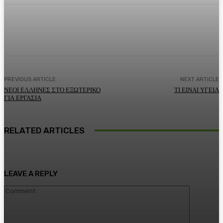
Facebook
Twitter
Pinterest
WhatsA
PREVIOUS ARTICLE
NEXT ARTICLE
ΝΕΟΙ ΕΛΛΗΝΕΣ ΣΤΟ ΕΞΩΤΕΡΙΚΟ
ΤΙ ΕΙΝΑΙ ΥΓΕΙΑ
ΓΙΑ ΕΡΓΑΣΙΑ
RELATED ARTICLES
LEAVE A REPLY
Comment: