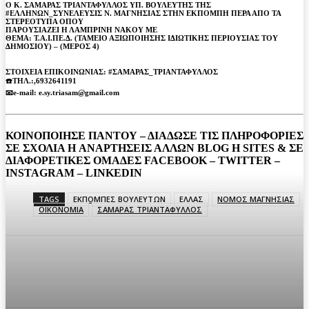
O Κ. ΣΑΜΑΡΑΣ ΤΡΙΑΝΤΑΦΥΛΛΟΣ ΥΠ. ΒΟΥΛΕΥΤΗΣ ΤΗΣ
#ΕΛΛΗΝΩΝ_ΣΥΝΕΛΕΥΣΙΣ Ν. ΜΑΓΝΗΣΙΑΣ ΣΤΗΝ ΕΚΠΟΜΠΗ ΠΕΡΑ ΑΠΟ ΤΑ
ΣΤΕΡΕΟΤΥΠΑ ΟΠΟΥ
ΠΑΡΟΥΣΙAΖΕΙ Η ΛΑΜΠΡΙΝΗ ΝΑΚΟΥ ΜΕ
ΘΕΜΑ: Τ.Α.Ι.ΠΕ.Δ. (ΤΑΜΕΙΟ ΑΞΙΩΠΟΙΗΣΗΣ ΙΔΙΩΤΙΚΗΣ ΠΕΡΙΟΥΣΙΑΣ ΤΟΥ
ΔΗΜΟΣΙΟΥ) – (ΜΕΡΟΣ 4)
ΣΤΟΙΧΕΙΑ ΕΠΙΚΟΙΝΩΝΙΑΣ: #ΣΑΜΑΡΑΣ_ΤΡΙΑΝΤΑΦΥΛΛΟΣ
☎️ΤΗΛ.:,6932641191
📧e-mail: e.sy.triasam@gmail.com
ΚΟΙΝΟΠΟΙΗΣΕ ΠΑΝΤΟΥ – ΔΙΑΔΩΣΕ ΤΙΣ ΠΛΗΡΟΦΟΡΙΕΣ
ΣΕ ΣΧΟΛΙΑ H ΑΝAΡΤΗΣΕΙΣ ΑΛΛΩΝ BLOG H SITES & ΣΕ
ΔΙΑΦΟΡΕTIKEΣ ΟΜΑΔΕΣ FACEBOOK – TWITTER –
INSTAGRAM – LINKEDIN
TAGS
ΕΚΠΟΜΠΕΣ ΒΟΥΛΕΥΤΩΝ
ΕΛΛΑΣ
ΝΟΜΟΣ ΜΑΓΝΗΣΙΑΣ
ΟΙΚΟΝΟΜΙΑ
ΣΑΜΑΡΑΣ ΤΡΙΑΝΤΑΦΥΛΛΟΣ
Facebook
Twitter
Pinterest
WhatsA