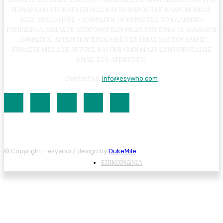
ΠΑΝΑΡΧΑΙΑ ΠΡΟΕΛΕΥΣΗ ΜΑΣ ΚΑΙ ΤΟ ΒΑΡΟΣ ΤΗΣ ΚΛΗΡΟΝΟΜΙΑΣ
ΜΑΣ. ΟΙ ΕΛΛΗΝΕΣ - ΑΝΘΡΩΠΟΙ, ΟΙ ΦΕΡΟΝΤΕΣ ΤΟ ΕΛΛΗΝΙΚΟ
ΓΟΝΙΔΙΩΜΑ, ΕΙΜΑΣΤΕ ΑΠΟΓΟΝΟΙ ΤΩΝ ΘΕΩΝ ΠΟΥ ΕΙΝΑΙ ΟΙ ΑΘΑΝΑΤΟΙ
ΑΝΘΡΩΠΟΙ, ΑΥΤΩΝ ΠΟΥ ΕΙΝΑΙ ΜΕΣΑ ΣΕ ΕΜΑΣ ΚΑΙ ΠΟΥ ΕΜΕΙΣ
ΕΙΜΑΣΤΕ ΜΕΣΑ ΣΕ ΑΥΤΟΥΣ ΚΑΙ ΠΟΥ ΟΛΟΙ ΜΑΖΙ, ΣΥΝΤΙΘΕΝΤΑΙ ΩΣ
ΕΝΑΣ, ΣΤΟ ΑΡΡΗΤΟ ΕΝ.
Contact us:
info@esywho.com
© Copyright - esywho / design by
DukeMile
ΕΠΙΚΟΙΝΩΝΙΑ