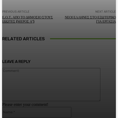
PREVIOUS ARTICLE
NEXT ARTICLE
Ε.Ο.Τ. ΑΠΟ ΤΟ ΔΗΜΟΣΙΟ ΣΤΟΥΣ
ΝΕΟΙ ΕΛΛΗΝΕΣ ΣΤΟ ΕΞΩΤΕΡΙΚΟ
ΙΔΙΩΤΕΣ (ΜΕΡΟΣ Α’)
ΓΙΑ ΕΡΓΑΣΙΑ
RELATED ARTICLES
LEAVE A REPLY
Comment:
Please enter your comment!
Name:*