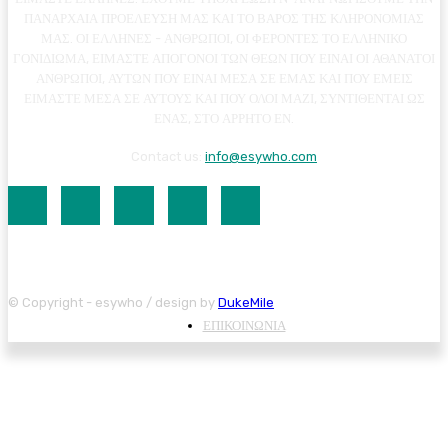
ΠΑΝΑΡΧΑΙΑ ΠΡΟΕΛΕΥΣΗ ΜΑΣ ΚΑΙ ΤΟ ΒΑΡΟΣ ΤΗΣ ΚΛΗΡΟΝΟΜΙΑΣ
ΜΑΣ. ΟΙ ΕΛΛΗΝΕΣ - ΑΝΘΡΩΠΟΙ, ΟΙ ΦΕΡΟΝΤΕΣ ΤΟ ΕΛΛΗΝΙΚΟ
ΓΟΝΙΔΙΩΜΑ, ΕΙΜΑΣΤΕ ΑΠΟΓΟΝΟΙ ΤΩΝ ΘΕΩΝ ΠΟΥ ΕΙΝΑΙ ΟΙ ΑΘΑΝΑΤΟΙ
ΑΝΘΡΩΠΟΙ, ΑΥΤΩΝ ΠΟΥ ΕΙΝΑΙ ΜΕΣΑ ΣΕ ΕΜΑΣ ΚΑΙ ΠΟΥ ΕΜΕΙΣ
ΕΙΜΑΣΤΕ ΜΕΣΑ ΣΕ ΑΥΤΟΥΣ ΚΑΙ ΠΟΥ ΟΛΟΙ ΜΑΖΙ, ΣΥΝΤΙΘΕΝΤΑΙ ΩΣ
ΕΝΑΣ, ΣΤΟ ΑΡΡΗΤΟ ΕΝ.
Contact us:
info@esywho.com
© Copyright - esywho / design by
DukeMile
ΕΠΙΚΟΙΝΩΝΙΑ