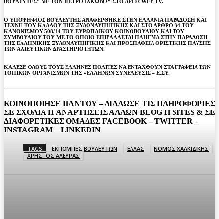
ΒΟΥΛΕΥΤΕΣ” ΜΕ ΤΟΝ ΠΕΤΡΟ ΙΑΚΩΒΟΥ ΣΤΟ ΑΡΓΩ WEB TV.
Ο ΥΠΟΨΗΦΙΟΣ ΒΟΥΛΕΥΤΗΣ ΑΝΑΦΕΡΘΗΚΕ ΣΤΗΝ ΕΛΛΑΝΙΑ ΠΑΡΑΔΟΣΗ ΚΑΙ
ΤΕΧΝΗ ΤΟΥ ΚΛΑΔΟΥ ΤΗΣ ΞΥΛΟΝΑΥΠΗΓΙΚΗΣ ΚΑΙ ΣΤΟ ΑΡΘΡΟ 34 ΤΟΥ
ΚΑΝΟΝΙΣΜΟΥ 508/14 ΤΟΥ ΕΥΡΩΠΑΙΚΟΥ ΚΟΙΝΟΒΟΥΛΙΟΥ ΚΑΙ ΤΟΥ
ΣΥΜΒΟΥΛΙΟΥ ΤΟΥ ΜΕ ΤΟ ΟΠΟΙΟ ΕΠΙΒΑΛΛΕΤΑΙ ΠΛΗΓΜΑ ΣΤΗΝ ΠΑΡΑΔΟΣΗ
ΤΗΣ ΕΛΛΗΝΙΚΗΣ ΞΥΛΟΝΑΥΠΗΓΙΚΗΣ ΚΑΙ ΠΡΟΣΠΑΘΕΙΑ ΟΡΙΣΤΙΚΗΣ ΠΑΥΣΗΣ
ΤΩΝ ΑΛΙΕΥΤΙΚΩΝ ΔΡΑΣΤΗΡΙΟΤΗΤΩΝ.
ΚΑΛΕΣΕ ΟΛΟΥΣ ΤΟΥΣ ΕΛΛΗΝΕΣ ΠΟΛΙΤΕΣ ΝΑ ΕΝΤΑΧΘΟΥΝ ΣΤΑ ΓΡΑΦΕΙΑ ΤΩΝ
ΤΟΠΙΚΩΝ ΟΡΓΑΝΙΣΜΩΝ ΤΗΣ «ΕΛΛΗΝΩΝ ΣΥΝΕΛΕΥΣΙΣ – Ε.ΣΥ.
ΚΟΙΝΟΠΟΙΗΣΕ ΠΑΝΤΟΥ – ΔΙΑΔΩΣΕ ΤΙΣ ΠΛΗΡΟΦΟΡΙΕΣ
ΣΕ ΣΧΟΛΙΑ H ΑΝAΡΤΗΣΕΙΣ ΑΛΛΩΝ BLOG H SITES & ΣΕ
ΔΙΑΦΟΡΕTIKEΣ ΟΜΑΔΕΣ FACEBOOK – TWITTER –
INSTAGRAM – LINKEDIN
TAGS
ΕΚΠΟΜΠΕΣ ΒΟΥΛΕΥΤΩΝ
ΕΛΛΑΣ
ΝΟΜΟΣ ΧΑΛΚΙΔΙΚΗΣ
ΧΡΗΣΤΟΣ ΑΛΕΥΡΑΣ
Facebook
Twitter
Pinterest
WhatsA