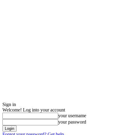
Sign in
Welcome! Log into your account
your username
your password
Forgot your password? Get help