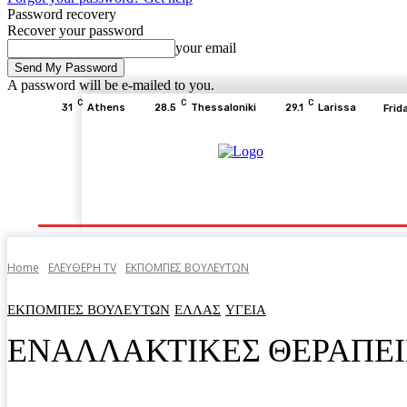
Password recovery
Recover your password
your email
A password will be e-mailed to you.
C
C
C
31
Athens
28.5
Thessaloniki
29.1
Larissa
Frid
Home
ΕΙΔΗΣΕΙΣ
ΟΙΚΟΝΟΜΙΑ
ΙΣΤΟΡΙΑ
Home
ΕΛΕΥΘΕΡΗ ΤV
ΕΚΠΟΜΠΕΣ ΒΟΥΛΕΥΤΩΝ
ΕΚΠΟΜΠΕΣ ΒΟΥΛΕΥΤΩΝ
ΕΛΛΑΣ
ΥΓΕΙΑ
ΕΝΑΛΛΑΚΤΙΚΕΣ ΘΕΡΑΠΕΙ
Facebook
Twitter
Pinterest
WhatsA