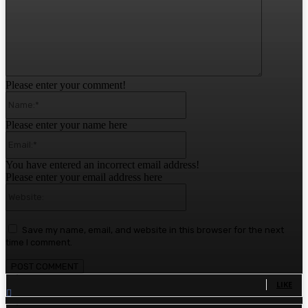
Please enter your comment!
Name:*
Please enter your name here
Email:*
You have entered an incorrect email address!
Please enter your email address here
Website:
Save my name, email, and website in this browser for the next
time I comment.
1,780
Fans
LIKE
1,570
Followers