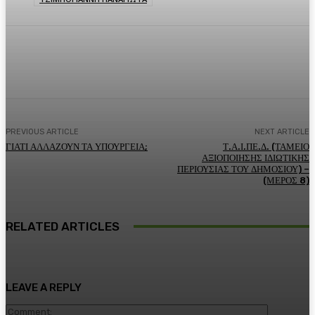
Facebook
Twitter
Pinterest
WhatsA
PREVIOUS ARTICLE
NEXT ARTICLE
ΓΙΑΤΙ ΑΛΛΑΖΟΥΝ ΤΑ ΥΠΟΥΡΓΕΙΑ;
Τ.Α.Ι.ΠΕ.Δ. (ΤΑΜΕΙΟ
ΑΞΙΟΠΟΙΗΣΗΣ ΙΔΙΩΤΙΚΗΣ
ΠΕΡΙΟΥΣΙΑΣ ΤΟΥ ΔΗΜΟΣΙΟΥ) –
(ΜΕΡΟΣ 8)
RELATED ARTICLES
LEAVE A REPLY
Comment: