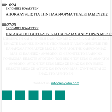
00:16:24
ΕΚΠΟΜΠΕΣ ΒΟΥΛΕΥΤΩΝ
ΑΠΟΚΑΛΥΨΕΙΣ ΓΙΑ ΤΗΝ ΠΛΑΤΦΟΡΜΑ ΤΗΛΕΚΠΑΙΔΕΥΣΗΣ
00:27:25
ΕΚΠΟΜΠΕΣ ΒΟΥΛΕΥΤΩΝ
ΠΑΡΑΧΩΡΗΣΗ ΑΙΓΙΑΛΟΥ ΚΑΙ ΠΑΡΑΛΙΑΣ ΑΝΕΥ ΟΡΩΝ ΜΕΡΟΣ
ΕΝΗΜΕΡΩΣΗ ΚΑΙ ΑΦΥΠΝΙΣΗ ΕΛΛΗΝΩΝ ΜΕ ΣΤΟΙΧΕΙΑ ΚΑΙ ΑΠΟΔΕΙΞΕΙΣ
ΕΙΜΑΣΤΕ ΕΛΛΗΝΕΣ. ΕΧΟΥΜΕ ΥΠΟΧΡΕΩΣΗ Ν' ΑΝΑΓΝΩΡΙΣΟΥΜΕ ΤΗΝ
ΠΑΝΑΡΧΑΙΑ ΠΡΟΕΛΕΥΣΗ ΜΑΣ ΚΑΙ ΤΟ ΒΑΡΟΣ ΤΗΣ ΚΛΗΡΟΝΟΜΙΑΣ
ΜΑΣ. ΟΙ ΕΛΛΗΝΕΣ - ΑΝΘΡΩΠΟΙ, ΟΙ ΦΕΡΟΝΤΕΣ ΤΟ ΕΛΛΗΝΙΚΟ
ΓΟΝΙΔΙΩΜΑ, ΕΙΜΑΣΤΕ ΑΠΟΓΟΝΟΙ ΤΩΝ ΘΕΩΝ ΠΟΥ ΕΙΝΑΙ ΟΙ ΑΘΑΝΑΤΟΙ
ΑΝΘΡΩΠΟΙ, ΑΥΤΩΝ ΠΟΥ ΕΙΝΑΙ ΜΕΣΑ ΣΕ ΕΜΑΣ ΚΑΙ ΠΟΥ ΕΜΕΙΣ
ΕΙΜΑΣΤΕ ΜΕΣΑ ΣΕ ΑΥΤΟΥΣ ΚΑΙ ΠΟΥ ΟΛΟΙ ΜΑΖΙ, ΣΥΝΤΙΘΕΝΤΑΙ ΩΣ
ΕΝΑΣ, ΣΤΟ ΑΡΡΗΤΟ ΕΝ.
Contact us:
info@esywho.com