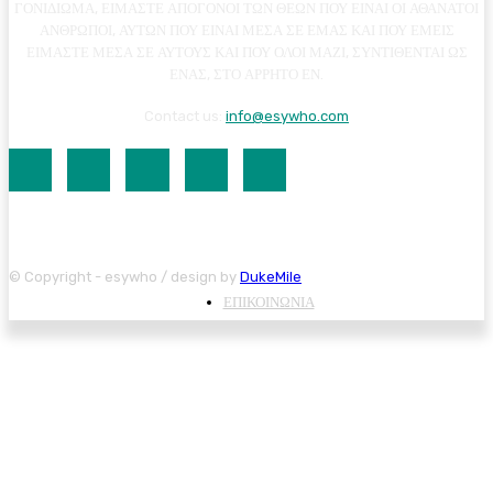
ΓΟΝΙΔΙΩΜΑ, ΕΙΜΑΣΤΕ ΑΠΟΓΟΝΟΙ ΤΩΝ ΘΕΩΝ ΠΟΥ ΕΙΝΑΙ ΟΙ ΑΘΑΝΑΤΟΙ
ΑΝΘΡΩΠΟΙ, ΑΥΤΩΝ ΠΟΥ ΕΙΝΑΙ ΜΕΣΑ ΣΕ ΕΜΑΣ ΚΑΙ ΠΟΥ ΕΜΕΙΣ
ΕΙΜΑΣΤΕ ΜΕΣΑ ΣΕ ΑΥΤΟΥΣ ΚΑΙ ΠΟΥ ΟΛΟΙ ΜΑΖΙ, ΣΥΝΤΙΘΕΝΤΑΙ ΩΣ
ΕΝΑΣ, ΣΤΟ ΑΡΡΗΤΟ ΕΝ.
Contact us:
info@esywho.com
© Copyright - esywho / design by
DukeMile
ΕΠΙΚΟΙΝΩΝΙΑ