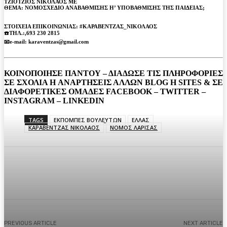
ΤΖΙΟΤΖΙΟΣ ΝΙΚΟΛΑΟΣ ΜΕ
ΘΕΜΑ: ΝΟΜΟΣΧΕΔΙΟ ΑΝΑΒΑΘΜΙΣΗΣ Η’ ΥΠΟΒΑΘΜΙΣΗΣ ΤΗΣ ΠΑΙΔΕΙΑΣ;
ΣΤΟΙΧΕΙΑ ΕΠΙΚΟΙΝΩΝΙΑΣ: #ΚΑΡΑΒΕΝΤΖΑΣ_ΝΙΚΟΛΑΟΣ
☎️ΤΗΛ.:,693 230 2815
📧e-mail: karaventzas@gmail.com
ΚΟΙΝΟΠΟΙΗΣΕ ΠΑΝΤΟΥ – ΔΙΑΔΩΣΕ ΤΙΣ ΠΛΗΡΟΦΟΡΙΕΣ
ΣΕ ΣΧΟΛΙΑ H ΑΝAΡΤΗΣΕΙΣ ΑΛΛΩΝ BLOG H SITES & ΣΕ
ΔΙΑΦΟΡΕTIKEΣ ΟΜΑΔΕΣ FACEBOOK – TWITTER –
INSTAGRAM – LINKEDIN
TAGS
ΕΚΠΟΜΠΕΣ ΒΟΥΛΕΥΤΩΝ
ΕΛΛΑΣ
ΚΑΡΑΒΕΝΤΖΑΣ ΝΙΚΟΛΑΟΣ
ΝΟΜΟΣ ΛΑΡΙΣΑΣ
Facebook
Twitter
Pinterest
WhatsA
PREVIOUS ARTICLE
NEXT ARTICLE