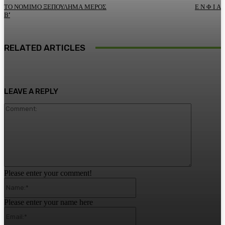
ΤΟ ΝΟΜΙΜΟ ΞΕΠΟΥΛΗΜΑ ΜΕΡΟΣ
Ε Ν Φ Ι Α
Β’
RELATED ARTICLES
LEAVE A REPLY
Comment:
Please enter your comment!
Name:*
Please enter your name here
Email:*