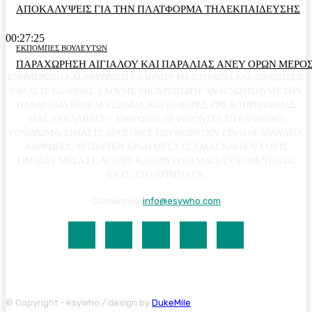
ΑΠΟΚΑΛΥΨΕΙΣ ΓΙΑ ΤΗΝ ΠΛΑΤΦΟΡΜΑ ΤΗΛΕΚΠΑΙΔΕΥΣΗΣ
00:27:25
ΕΚΠΟΜΠΕΣ ΒΟΥΛΕΥΤΩΝ
ΠΑΡΑΧΩΡΗΣΗ ΑΙΓΙΑΛΟΥ ΚΑΙ ΠΑΡΑΛΙΑΣ ΑΝΕΥ ΟΡΩΝ ΜΕΡΟΣ
ΕΝΗΜΕΡΩΣΗ ΚΑΙ ΑΦΥΠΝΙΣΗ ΕΛΛΗΝΩΝ ΜΕ ΣΤΟΙΧΕΙΑ ΚΑΙ ΑΠΟΔΕΙΞΕΙΣ
ΕΙΜΑΣΤΕ ΕΛΛΗΝΕΣ. ΕΧΟΥΜΕ ΥΠΟΧΡΕΩΣΗ Ν' ΑΝΑΓΝΩΡΙΣΟΥΜΕ ΤΗΝ
ΠΑΝΑΡΧΑΙΑ ΠΡΟΕΛΕΥΣΗ ΜΑΣ ΚΑΙ ΤΟ ΒΑΡΟΣ ΤΗΣ ΚΛΗΡΟΝΟΜΙΑΣ
ΜΑΣ. ΟΙ ΕΛΛΗΝΕΣ - ΑΝΘΡΩΠΟΙ, ΟΙ ΦΕΡΟΝΤΕΣ ΤΟ ΕΛΛΗΝΙΚΟ
ΓΟΝΙΔΙΩΜΑ, ΕΙΜΑΣΤΕ ΑΠΟΓΟΝΟΙ ΤΩΝ ΘΕΩΝ ΠΟΥ ΕΙΝΑΙ ΟΙ ΑΘΑΝΑΤΟΙ
ΑΝΘΡΩΠΟΙ, ΑΥΤΩΝ ΠΟΥ ΕΙΝΑΙ ΜΕΣΑ ΣΕ ΕΜΑΣ ΚΑΙ ΠΟΥ ΕΜΕΙΣ
ΕΙΜΑΣΤΕ ΜΕΣΑ ΣΕ ΑΥΤΟΥΣ ΚΑΙ ΠΟΥ ΟΛΟΙ ΜΑΖΙ, ΣΥΝΤΙΘΕΝΤΑΙ ΩΣ
ΕΝΑΣ, ΣΤΟ ΑΡΡΗΤΟ ΕΝ.
Contact us:
info@esywho.com
© Copyright - esywho / design by
DukeMile