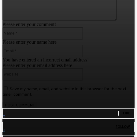
Please enter your comment!
Name:*
Please enter your name here
Email:*
You have entered an incorrect email address!
Please enter your email address here
Website:
Save my name, email, and website in this browser for the next
time I comment.
1,780
Fans
LIKE
1,570
Followers
FOLLOW
110
Followers