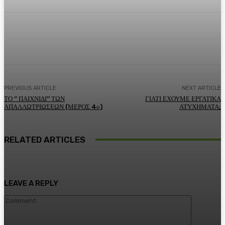
Facebook
Twitter
Pinterest
WhatsA
PREVIOUS ARTICLE
NEXT ARTICLE
ΤΟ ‘’ ΠΑΙΧΝΙΔΙ’’ ΤΩΝ
ΓΙΑΤΙ ΕΧΟΥΜΕ ΕΡΓΑΤΙΚΑ
ΑΠΑΛΛΩΤΡΙΩΣΕΩΝ (ΜΕΡΟΣ 4ο)
ΑΤΥΧΗΜΑΤΑ;
RELATED ARTICLES
LEAVE A REPLY
Comment: