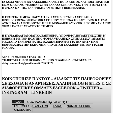
ΕΥΚΟΛΑ ΜΠΟΡΕΙ ΝΑ ΚΑΤΑΛΑΒΕΙ ΚΑΝΕΙΣ ΠΟΙΟ ΚΡΑΤΟΣ ΚΑΙ ΠΟΙΑ ΠΟΛΙΤΙΚΗ
ΕΞΟΥΣΙΑ ΔΙΑΜΟΡΦΩΘΗΚΕ ΣΤΗΝ ΕΛΛΑΔΑ ΕΞΕΤΑΖΟΝΤΑΣ ΤΗΝ ΙΣΤΟΡΙΑ ΤΗΣ
ΠΥΡΚΑΛ ΚΑΙ ΤΗΣ ΕΛΛΗΝΙΚΗΣ ΑΜΥΝΤΙΚΗΣ ΒΙΟΜΗΧΑΝΙΑΣ
Η ΕΤΑΙΡΕΙΑ ΣΗΜΕΡΑ ΠΡΑΓΜΑΤΙ ΕΧΕΙ ΣΥΣΣΩΡΕΥΜΕΝΑ ΧΡΕΗ ΑΠΟ
ΠΡΟΗΓΟΥΜΕΝΑ ΟΙΚΟΝΟΜΙΚΑ ΕΤΗ ΠΟΥ ΞΕΠΕΡΝΑ ΤΟ 1 ΔΙΣ. ΕΥΡΩ ΚΑΙ ΕΔΩ
ΑΞΙΖΕΙ ΝΑ ΑΝΑΡΩΤΗΘΟΥΜΕ ΠΩΣ Η ΜΟΝΑΔΙΚΗ ΑΜΥΝΤΙΚΗ ΒΙΟΜΗΧΑΝΙΑ ΤΗΣ
ΧΩΡΑΣ ΕΦΤΑΣΕ ΣΕ ΑΥΤΟ ΤΟ ΣΗΜΕΙΟ.
Η ΚΥΡΙΑ ΔΕΛΑΓΡΑΜΜΑΤΙΚΑ ΕΛΕΥΘΕΡΙΑ, ΥΠΟΨΗΦΙΑ ΒΟΥΛΕΥΤΗΣ ΣΤΗΝ Β΄
ΠΕΙΡΑΙΩΣ ΜΕ ΤΟΝ ΠΟΛΙΤΙΚΟ ΦΟΡΕΑ ‘’ΕΛΛΗΝΩΝ ΣΥΝΕΛΕΥΣΙΣ’’, ΑΝΑΛΥΕΙ
ΜΕΣΑ ΑΠΟ ΤΗΝ ΕΡΕΥΝΑ ΤΗΣ ΟΣΑ ΔΕΝ ΞΕΡΟΥΜΕ ΓΙΑ ΤΗΝ ΑΜΥΝΤΙΚΗ
ΒΙΟΜΗΧΑΝΙΑ ΣΤΗΝ ΕΚΠΟΜΠΗ ‘’ΠΟΛΙΤΙΚΗ ΣΚΑΚΙΕΡΑ’’ ΜΕ ΤΟΝ ΓΙΑΝΝΗ
ΜΙΧΑΗΛ.
ΔΕΛΑΓΡΑΜΜΑΤΙΚΑ ΕΛΕΥΘΕΡΙΑ
ΥΠ.ΒΟΥΛΕΥΤΗΣ ΄Β ΠΕΙΡΑΙΩΣ ΜΕ ΤΗΝ “ΕΛΛΗΝΩΝ ΣΥΝΕΛΕΥΣΙΣ”:
delagrammatika@gmail.com-6976653520
ΚΟΙΝΟΠΟΙΗΣΕ ΠΑΝΤΟΥ – ΔΙΑΔΩΣΕ ΤΙΣ ΠΛΗΡΟΦΟΡΙΕΣ
ΣΕ ΣΧΟΛΙΑ H ΑΝAΡΤΗΣΕΙΣ ΑΛΛΩΝ BLOG H SITES & ΣΕ
ΔΙΑΦΟΡΕTIKEΣ ΟΜΑΔΕΣ FACEBOOK – TWITTER –
INSTAGRAM – LINKEDIN
TAGS
ΔΕΛΑΓΡΑΜΜΑΤΙΚΑ ΕΛΕΥΘΕΡΙΑΣ
ΕΚΠΟΜΠΕΣ ΒΟΥΛΕΥΤΩΝ
ΕΛΛΑΣ
ΝΟΜΟΣ ΑΤΤΙΚΗΣ
ΟΙΚΟΝΟΜΙΑ