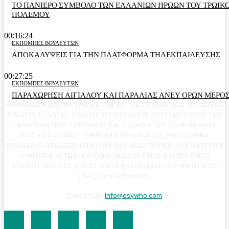
ΤΟ ΠΑΝΙΕΡΟ ΣΥΜΒΟΛΟ ΤΩΝ ΕΛΛΑΝΙΩΝ ΗΡΩΩΝ ΤΟΥ ΤΡΩΙΚ
ΠΟΛΕΜΟΥ
00:16:24
ΕΚΠΟΜΠΕΣ ΒΟΥΛΕΥΤΩΝ
ΑΠΟΚΑΛΥΨΕΙΣ ΓΙΑ ΤΗΝ ΠΛΑΤΦΟΡΜΑ ΤΗΛΕΚΠΑΙΔΕΥΣΗΣ
00:27:25
ΕΚΠΟΜΠΕΣ ΒΟΥΛΕΥΤΩΝ
ΠΑΡΑΧΩΡΗΣΗ ΑΙΓΙΑΛΟΥ ΚΑΙ ΠΑΡΑΛΙΑΣ ΑΝΕΥ ΟΡΩΝ ΜΕΡΟΣ
ΕΝΗΜΕΡΩΣΗ ΚΑΙ ΑΦΥΠΝΙΣΗ ΕΛΛΗΝΩΝ ΜΕ ΣΤΟΙΧΕΙΑ ΚΑΙ ΑΠΟΔΕΙΞΕΙΣ
ΕΙΜΑΣΤΕ ΕΛΛΗΝΕΣ. ΕΧΟΥΜΕ ΥΠΟΧΡΕΩΣΗ Ν' ΑΝΑΓΝΩΡΙΣΟΥΜΕ ΤΗΝ
ΠΑΝΑΡΧΑΙΑ ΠΡΟΕΛΕΥΣΗ ΜΑΣ ΚΑΙ ΤΟ ΒΑΡΟΣ ΤΗΣ ΚΛΗΡΟΝΟΜΙΑΣ
ΜΑΣ. ΟΙ ΕΛΛΗΝΕΣ - ΑΝΘΡΩΠΟΙ, ΟΙ ΦΕΡΟΝΤΕΣ ΤΟ ΕΛΛΗΝΙΚΟ
ΓΟΝΙΔΙΩΜΑ, ΕΙΜΑΣΤΕ ΑΠΟΓΟΝΟΙ ΤΩΝ ΘΕΩΝ ΠΟΥ ΕΙΝΑΙ ΟΙ ΑΘΑΝΑΤΟΙ
ΑΝΘΡΩΠΟΙ, ΑΥΤΩΝ ΠΟΥ ΕΙΝΑΙ ΜΕΣΑ ΣΕ ΕΜΑΣ ΚΑΙ ΠΟΥ ΕΜΕΙΣ
ΕΙΜΑΣΤΕ ΜΕΣΑ ΣΕ ΑΥΤΟΥΣ ΚΑΙ ΠΟΥ ΟΛΟΙ ΜΑΖΙ, ΣΥΝΤΙΘΕΝΤΑΙ ΩΣ
ΕΝΑΣ, ΣΤΟ ΑΡΡΗΤΟ ΕΝ.
Contact us:
info@esywho.com