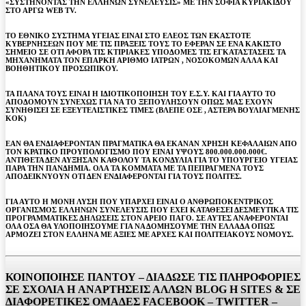
«ΣΥΣΤΗΝΟΝΤΑΣ ΤΗΝ ΕΛΛΗΝΩΝ ΣΥΝΕΛΕΥΣΙΣ» ΜΕ ΤΗΝ ΣΟΦΙΑ ΚΥΡΙΑΚΙΔΟΥ
ΣΤΟ ΑΡΓΩ WEB TV.
ΤΟ ΕΘΝΙΚΟ ΣΥΣΤΗΜΑ ΥΓΕΙΑΣ ΕΙΝΑΙ ΣΤΟ ΕΛΕΟΣ ΤΩΝ ΕΚΑΣΤΟΤΕ
ΚΥΒΕΡΝΗΣΕΩΝ ΠΟΥ ΜΕ ΤΙΣ ΠΡΑΞΕΙΣ ΤΟΥΣ ΤΟ ΕΦΕΡΑΝ ΣΕ ΕΝΑ ΚΑΚΙΣΤΟ
ΣΗΜΕΙΟ ΣΕ ΟΤΙ ΑΦΟΡΑ ΤΙΣ ΚΤΙΡΙΑΚΕΣ ΥΠΟΔΟΜΕΣ ΤΙΣ ΕΓΚΑΤΑΣΤΑΣΕΙΣ ΤΑ
ΜΗΧΑΝΗΜΑΤΑ ΤΟΝ ΕΠΑΡΚΗ ΑΡΙΘΜΟ ΙΑΤΡΩΝ , ΝΟΣΟΚΟΜΩΝ ΑΛΛΑ ΚΑΙ
ΒΟΗΘΗΤΙΚΟΥ ΠΡΟΣΩΠΙΚΟΥ.
ΤΑ ΠΛΑΝΑ ΤΟΥΣ ΕΙΝΑΙ Η ΙΔΙΟΤΙΚΟΠΟΙΗΣΗ ΤΟΥ Ε.Σ.Υ. ΚΑΙ ΓΙΑ ΑΥΤΟ ΤΟ
ΑΠΟΔΟΜΟΥΝ ΣΥΝΕΧΩΣ ΓΙΑ ΝΑ ΤΟ ΞΕΠΟΥΛΗΣΟΥΝ ΟΠΩΣ ΜΑΣ ΕΧΟΥΝ
ΣΥΝΗΘΙΣΕΙ ΣΕ ΕΞΕΥΤΕΛΙΣΤΙΚΕΣ ΤΙΜΕΣ (ΒΛΕΠΕ ΟΣΕ , ΑΣΤΕΡΑ ΒΟΥΛΙΑΓΜΕΝΗΣ
ΚΟΚ)
ΕΑΝ ΘΑ ΕΝΔΙΑΦΕΡΟΝΤΑΝ ΠΡΑΓΜΑΤΙΚΑ ΘΑ ΕΚΑΝΑΝ ΧΡΗΣΗ ΚΕΦΑΛΑΙΩΝ ΑΠΟ
ΤΟΝ ΚΡΑΤΙΚΟ ΠΡΟΥΠΟΛΟΓΙΣΜΟ ΠΟΥ ΕΙΝΑΙ ΥΨΟΥΣ 800.000.000.000€.
ΑΝΤΙΘΕΤΑ ΔΕΝ ΑΥΞΗΣΑΝ ΚΑΘΟΛΟΥ ΤΑ ΚΟΝΔΥΛΙΑ ΓΙΑ ΤΟ ΥΠΟΥΡΓΕΙΟ ΥΓΕΙΑΣ
ΠΑΡΑ ΤΗΝ ΠΑΝΔΗΜΙΑ. ΟΛΑ ΤΑ ΚΟΜΜΑΤΑ ΜΕ ΤΑ ΠΕΠΡΑΓΜΕΝΑ ΤΟΥΣ
ΑΠΟΔΕΙΚΝΥΟΥΝ ΟΤΙ ΔΕΝ ΕΝΔΙΑΦΕΡΟΝΤΑΙ ΓΙΑ ΤΟΥΣ ΠΟΛΙΤΕΣ.
ΓΙΑ ΑΥΤΟ Η ΜΟΝΗ ΛΥΣΗ ΠΟΥ ΥΠΑΡΧΕΙ ΕΙΝΑΙ Ο ΑΝΘΡΩΠΟΚΕΝΤΡΙΚΟΣ
ΟΡΓΑΝΙΣΜΟΣ ΕΛΛΗΝΩΝ ΣΥΝΕΛΕΥΣΙΣ ΠΟΥ ΕΧΕΙ ΚΑΤΑΘΕΣΕΙ ΔΕΣΜΕΥΤΙΚΑ ΤΙΣ
ΠΡΟΓΡΑΜΜΑΤΙΚΕΣ ΔΗΛΩΣΕΙΣ ΣΤΟΝ ΑΡΕΙΟ ΠΑΓΟ. ΣΕ ΑΥΤΕΣ ΑΝΑΦΕΡΟΝΤΑΙ
ΟΛΑ ΟΣΑ ΘΑ ΥΛΟΠΟΙΗΣΟΥΜΕ ΓΙΑ ΝΑ ΔΟΜΗΣΟΥΜΕ ΤΗΝ ΕΛΛΑΔΑ ΟΠΩΣ
ΑΡΜΟΖΕΙ ΣΤΟΝ ΕΛΛΗΝΑ ΜΕ ΑΞΙΕΣ ΜΕ ΑΡΧΕΣ ΚΑΙ ΠΟΛΙΤΕΙΑΚΟΥΣ ΝΟΜΟΥΣ.
ΚΟΙΝΟΠΟΙΗΣΕ ΠΑΝΤΟΥ – ΔΙΑΔΩΣΕ ΤΙΣ ΠΛΗΡΟΦΟΡΙΕΣ
ΣΕ ΣΧΟΛΙΑ H ΑΝAΡΤΗΣΕΙΣ ΑΛΛΩΝ BLOG H SITES & ΣΕ
ΔΙΑΦΟΡΕTIKEΣ ΟΜΑΔΕΣ FACEBOOK – TWITTER –