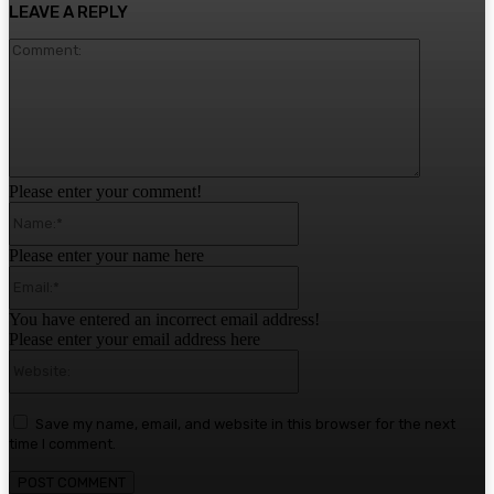
LEAVE A REPLY
Comment:
Please enter your comment!
Name:*
Please enter your name here
Email:*
You have entered an incorrect email address!
Please enter your email address here
Website:
Save my name, email, and website in this browser for the next
time I comment.
1,780
Fans