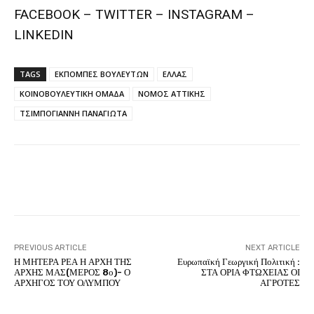
FACEBOOK – TWITTER – INSTAGRAM –
LINKEDIN
TAGS
ΕΚΠΟΜΠΕΣ ΒΟΥΛΕΥΤΩΝ
ΕΛΛΑΣ
ΚΟΙΝΟΒΟΥΛΕΥΤΙΚΗ ΟΜΑΔΑ
ΝΟΜΟΣ ΑΤΤΙΚΗΣ
ΤΣΙΜΠΟΓΙΑΝΝΗ ΠΑΝΑΓΙΩΤΑ
Facebook
Twitter
Pinterest
PREVIOUS ARTICLE
NEXT ARTICLE
Η ΜΗΤΕΡΑ ΡΕΑ Η ΑΡΧΗ ΤΗΣ
Ευρωπαϊκή Γεωργική Πολιτική :
ΑΡΧΗΣ ΜΑΣ(ΜΕΡΟΣ 8ο)- Ο
ΣΤΑ ΟΡΙΑ ΦΤΩΧΕΙΑΣ ΟΙ
ΑΡΧΗΓΟΣ ΤΟΥ ΟΛΥΜΠΟΥ
ΑΓΡΟΤΕΣ