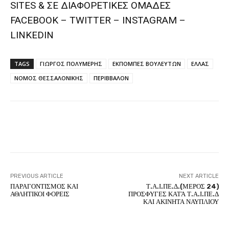
SITES & ΣΕ ΔΙΑΦΟΡΕTIKEΣ ΟΜΑΔΕΣ
FACEBOOK – TWITTER – INSTAGRAM –
LINKEDIN
TAGS
ΓΙΩΡΓΟΣ ΠΟΛΥΜΕΡΗΣ
ΕΚΠΟΜΠΕΣ ΒΟΥΛΕΥΤΩΝ
ΕΛΛΑΣ
ΝΟΜΟΣ ΘΕΣΣΑΛΟΝΙΚΗΣ
ΠΕΡΙΒΒΑΛΟΝ
Facebook
Twitter
Pinterest
PREVIOUS ARTICLE
NEXT ARTICLE
ΠΑΡΑΓΟΝΤΙΣΜΟΣ ΚΑΙ
Τ.Α.Ι.ΠΕ.Δ.(ΜΕΡΟΣ 24)
ΑΘΛΗΤΙΚΟΙ ΦΟΡΕΙΣ
ΠΡΟΣΦΥΓΕΣ ΚΑΤΆ Τ.Α.Ι.ΠΕ.Δ
ΚΑΙ ΑΚΙΝΗΤΑ ΝΑΥΠΛΙΟΥ
ΑΙΘΕΡΙΚΗ ΓΡΑΦΗ
ΕΛΛΑΝΙΟ ΑΞΙΑΚΟ – ΑΝΑΛΥΣΗ ΚΑΙ ΣΥΝΘΕΣΗ
ΑΙΘΕΡΙΚΗ ΓΡΑΦΗ