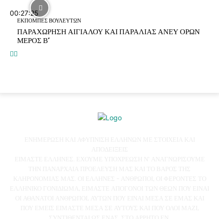
00:27:25
ΕΚΠΟΜΠΕΣ ΒΟΥΛΕΥΤΩΝ
ΠΑΡΑΧΩΡΗΣΗ ΑΙΓΙΑΛΟΥ ΚΑΙ ΠΑΡΑΛΙΑΣ ΑΝΕΥ ΟΡΩΝ
ΜΕΡΟΣ Β’
ΕΝΗΜΕΡΩΣΗ ΚΑΙ ΑΦΥΠΝΙΣΗ ΕΛΛΗΝΩΝ ΜΕ ΣΤΟΙΧΕΙΑ ΚΑΙ
ΑΠΟΔΕΙΞΕΙΣ
ΕΙΜΑΣΤΕ ΕΛΛΗΝΕΣ. ΕΧΟΥΜΕ ΥΠΟΧΡΕΩΣΗ Ν' ΑΝΑΓΝΩΡΙΣΟΥΜΕ
ΤΗΝ ΠΑΝΑΡΧΑΙΑ ΠΡΟΕΛΕΥΣΗ ΜΑΣ ΚΑΙ ΤΟ ΒΑΡΟΣ ΤΗΣ
ΚΛΗΡΟΝΟΜΙΑΣ ΜΑΣ. ΟΙ ΕΛΛΗΝΕΣ - ΑΝΘΡΩΠΟΙ, ΟΙ ΦΕΡΟΝΤΕΣ ΤΟ
ΕΛΛΗΝΙΚΟ ΓΟΝΙΔΙΩΜΑ, ΕΙΜΑΣΤΕ ΑΠΟΓΟΝΟΙ ΤΩΝ ΘΕΩΝ ΠΟΥ ΕΙΝΑΙ
ΟΙ ΑΘΑΝΑΤΟΙ ΑΝΘΡΩΠΟΙ, ΑΥΤΩΝ ΠΟΥ ΕΙΝΑΙ ΜΕΣΑ ΣΕ ΕΜΑΣ ΚΑΙ
ΠΟΥ ΕΜΕΙΣ ΕΙΜΑΣΤΕ ΜΕΣΑ ΣΕ ΑΥΤΟΥΣ ΚΑΙ ΠΟΥ ΟΛΟΙ ΜΑΖΙ,
ΣΥΝΤΙΘΕΝΤΑΙ ΩΣ ΕΝΑΣ, ΣΤΟ ΑΡΡΗΤΟ ΕΝ.