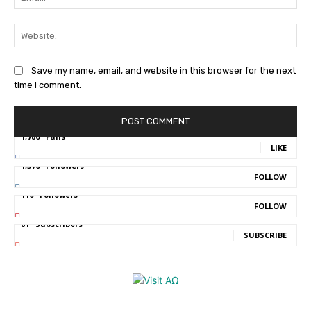
Web
Save my name, email, and website in this browser for the next
time I comment.
1,780
Fans
LIKE
1,570
Followers
FOLLOW
110
Followers
FOLLOW
81
Subscribers
SUBSCRIBE