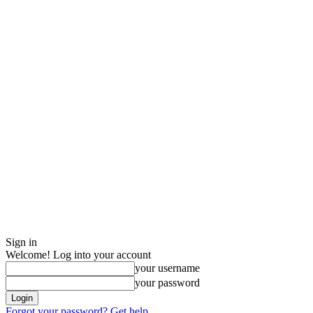
Sign in
Welcome! Log into your account
your username
your password
Forgot your password? Get help