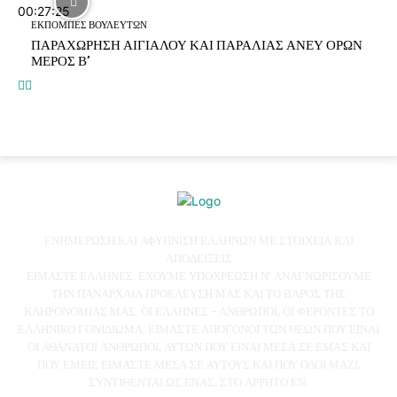
00:27:25
ΕΚΠΟΜΠΕΣ ΒΟΥΛΕΥΤΩΝ
ΠΑΡΑΧΩΡΗΣΗ ΑΙΓΙΑΛΟΥ ΚΑΙ ΠΑΡΑΛΙΑΣ ΑΝΕΥ ΟΡΩΝ
ΜΕΡΟΣ Β’
ΕΝΗΜΕΡΩΣΗ ΚΑΙ ΑΦΥΠΝΙΣΗ ΕΛΛΗΝΩΝ ΜΕ ΣΤΟΙΧΕΙΑ ΚΑΙ
ΑΠΟΔΕΙΞΕΙΣ
ΕΙΜΑΣΤΕ ΕΛΛΗΝΕΣ. ΕΧΟΥΜΕ ΥΠΟΧΡΕΩΣΗ Ν' ΑΝΑΓΝΩΡΙΣΟΥΜΕ
ΤΗΝ ΠΑΝΑΡΧΑΙΑ ΠΡΟΕΛΕΥΣΗ ΜΑΣ ΚΑΙ ΤΟ ΒΑΡΟΣ ΤΗΣ
ΚΛΗΡΟΝΟΜΙΑΣ ΜΑΣ. ΟΙ ΕΛΛΗΝΕΣ - ΑΝΘΡΩΠΟΙ, ΟΙ ΦΕΡΟΝΤΕΣ ΤΟ
ΕΛΛΗΝΙΚΟ ΓΟΝΙΔΙΩΜΑ, ΕΙΜΑΣΤΕ ΑΠΟΓΟΝΟΙ ΤΩΝ ΘΕΩΝ ΠΟΥ ΕΙΝΑΙ
ΟΙ ΑΘΑΝΑΤΟΙ ΑΝΘΡΩΠΟΙ, ΑΥΤΩΝ ΠΟΥ ΕΙΝΑΙ ΜΕΣΑ ΣΕ ΕΜΑΣ ΚΑΙ
ΠΟΥ ΕΜΕΙΣ ΕΙΜΑΣΤΕ ΜΕΣΑ ΣΕ ΑΥΤΟΥΣ ΚΑΙ ΠΟΥ ΟΛΟΙ ΜΑΖΙ,
ΣΥΝΤΙΘΕΝΤΑΙ ΩΣ ΕΝΑΣ, ΣΤΟ ΑΡΡΗΤΟ ΕΝ.