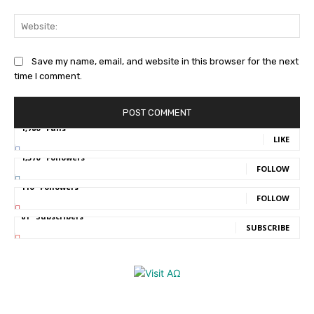
Web
Save my name, email, and website in this browser for the next
time I comment.
1,780
Fans
LIKE
1,570
Followers
FOLLOW
110
Followers
FOLLOW
81
Subscribers
SUBSCRIBE