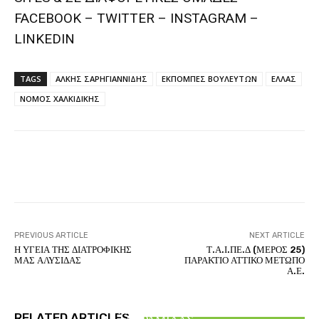
FACEBOOK – TWITTER – INSTAGRAM –
LINKEDIN
TAGS
ΑΛΚΗΣ ΣΑΡΗΓΙΑΝΝΙΔΗΣ
ΕΚΠΟΜΠΕΣ ΒΟΥΛΕΥΤΩΝ
ΕΛΛΑΣ
ΝΟΜΟΣ ΧΑΛΚΙΔΙΚΗΣ
Facebook
Twitter
Pinterest
PREVIOUS ARTICLE
NEXT ARTICLE
Η ΥΓΕΙΑ ΤΗΣ ΔΙΑΤΡΟΦΙΚΗΣ
Τ.Α.Ι.ΠΕ.Δ (ΜΕΡΟΣ 25)
ΜΑΣ ΑΛΥΣΙΔΑΣ
ΠΑΡΑΚΤΙΟ ΑΤΤΙΚΟ ΜΕΤΩΠΟ
Α.Ε.
ΑΙΘΕΡΙΚΗ ΓΡΑΦΗ
ΕΛΛΑΝΙΟ ΑΞΙΑΚΟ – ΑΝΑΛΥΣΗ ΚΑΙ ΣΥΝΘΕΣΗ
ΑΙΘΕΡΙΚΗ ΓΡΑΦΗ
ΑΡΤΕΜΗΣ ΣΩΡΡΑΣ
RELATED ARTICLES