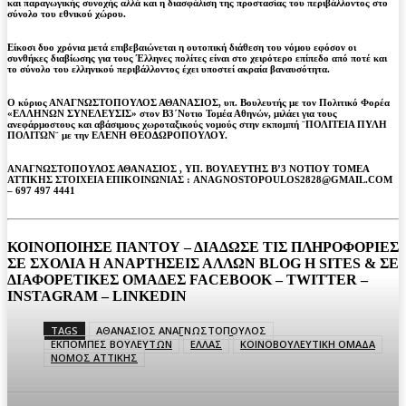
και παραγωγικής συνοχής αλλά και η διασφάλιση της προστασίας του περιβάλλοντος στο
σύνολο του εθνικού χώρου.
Είκοσι δυο χρόνια μετά επιβεβαιώνεται η ουτοπική διάθεση του νόμου εφόσον οι
συνθήκες διαβίωσης για τους Έλληνες πολίτες είναι στο χειρότερο επίπεδο από ποτέ και
το σύνολο του ελληνικού περιβάλλοντος έχει υποστεί ακραία βαναυσότητα.
Ο κύριος ΑΝΑΓΝΩΣΤΟΠΟΥΛΟΣ ΑΘΑΝΑΣΙΟΣ, υπ. Βουλευτής με τον Πολιτικό Φορέα
«ΕΛΛΗΝΩΝ ΣΥΝΕΛΕΥΣΙΣ» στον Β3΄Νοτιο Τομέα Αθηνών, μιλάει για τους
ανεφάρμοστους και αβάσιμους χωροταξικούς νομούς στην εκπομπή ¨ΠΟΛΙΤΕΙΑ ΠΥΛΗ
ΠΟΛΙΤΩΝ¨ με την ΕΛΕΝΗ ΘΕΟΔΩΡΟΠΟΥΛΟΥ.
ΑΝΑΓΝΩΣΤΟΠΟΥΛΟΣ ΑΘΑΝΑΣΙΟΣ , ΥΠ. ΒΟΥΛΕΥΤΗΣ Β’3 ΝΟΤΙΟΥ ΤΟΜΕΑ
ΑΤΤΙΚΗΣ ΣΤΟΙΧΕΙΑ ΕΠΙΚΟΙΝΩΝΙΑΣ : ANAGNOSTOPOULOS2828@GMAIL.COM
– 697 497 4441
ΚΟΙΝΟΠΟΙΗΣΕ ΠΑΝΤΟΥ – ΔΙΑΔΩΣΕ ΤΙΣ ΠΛΗΡΟΦΟΡΙΕΣ
ΣΕ ΣΧΟΛΙΑ H ΑΝAΡΤΗΣΕΙΣ ΑΛΛΩΝ BLOG H SITES & ΣΕ
ΔΙΑΦΟΡΕTIKEΣ ΟΜΑΔΕΣ FACEBOOK – TWITTER –
INSTAGRAM – LINKEDIN
TAGS
ΑΘΑΝΑΣΙΟΣ ΑΝΑΓΝΩΣΤΟΠΟΥΛΟΣ
ΕΚΠΟΜΠΕΣ ΒΟΥΛΕΥΤΩΝ
ΕΛΛΑΣ
ΚΟΙΝΟΒΟΥΛΕΥΤΙΚΗ ΟΜΑΔΑ
ΝΟΜΟΣ ΑΤΤΙΚΗΣ