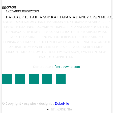
00:27:25
ΕΚΠΟΜΠΕΣ ΒΟΥΛΕΥΤΩΝ
ΠΑΡΑΧΩΡΗΣΗ ΑΙΓΙΑΛΟΥ ΚΑΙ ΠΑΡΑΛΙΑΣ ΑΝΕΥ ΟΡΩΝ ΜΕΡΟΣ
ΕΝΗΜΕΡΩΣΗ ΚΑΙ ΑΦΥΠΝΙΣΗ ΕΛΛΗΝΩΝ ΜΕ ΣΤΟΙΧΕΙΑ ΚΑΙ ΑΠΟΔΕΙΞΕΙΣ
ΕΙΜΑΣΤΕ ΕΛΛΗΝΕΣ. ΕΧΟΥΜΕ ΥΠΟΧΡΕΩΣΗ Ν' ΑΝΑΓΝΩΡΙΣΟΥΜΕ ΤΗΝ
ΠΑΝΑΡΧΑΙΑ ΠΡΟΕΛΕΥΣΗ ΜΑΣ ΚΑΙ ΤΟ ΒΑΡΟΣ ΤΗΣ ΚΛΗΡΟΝΟΜΙΑΣ
ΜΑΣ. ΟΙ ΕΛΛΗΝΕΣ - ΑΝΘΡΩΠΟΙ, ΟΙ ΦΕΡΟΝΤΕΣ ΤΟ ΕΛΛΗΝΙΚΟ
ΓΟΝΙΔΙΩΜΑ, ΕΙΜΑΣΤΕ ΑΠΟΓΟΝΟΙ ΤΩΝ ΘΕΩΝ ΠΟΥ ΕΙΝΑΙ ΟΙ ΑΘΑΝΑΤΟΙ
ΑΝΘΡΩΠΟΙ, ΑΥΤΩΝ ΠΟΥ ΕΙΝΑΙ ΜΕΣΑ ΣΕ ΕΜΑΣ ΚΑΙ ΠΟΥ ΕΜΕΙΣ
ΕΙΜΑΣΤΕ ΜΕΣΑ ΣΕ ΑΥΤΟΥΣ ΚΑΙ ΠΟΥ ΟΛΟΙ ΜΑΖΙ, ΣΥΝΤΙΘΕΝΤΑΙ ΩΣ
ΕΝΑΣ, ΣΤΟ ΑΡΡΗΤΟ ΕΝ.
Contact us:
info@esywho.com
© Copyright - esywho / design by
DukeMile
ΕΠΙΚΟΙΝΩΝΙΑ