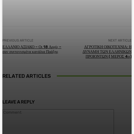
Facebook
Twitter
Pinterest
WhatsA
PREVIOUS ARTICLE
NEXT ARTICLE
ΕΛΛΑΝΙΟ ΑΞΙΑΚΟ – Οι 18 Αρχές –
ΑΓΡΟΤΙΚΗ ΟΙΚΟΤΕΧΝΙΑ: Η
σαν συντονισμένα κανάλια Πράξης
ΔΥΝΑΜΗ ΤΩΝ ΕΛΛΗΝΙΚΩΝ
ΠΡΟΙΟΝΤΩΝ ( ΜΕΡΟΣ 4ο)
RELATED ARTICLES
LEAVE A REPLY
Comment: