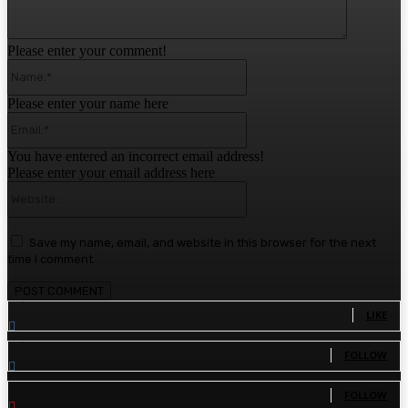
Please enter your comment!
Name:*
Please enter your name here
Email:*
You have entered an incorrect email address!
Please enter your email address here
Website:
Save my name, email, and website in this browser for the next
time I comment.
1,780
Fans
LIKE
1,570
Followers
FOLLOW
110
Followers
FOLLOW