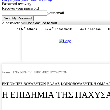
Password recovery
Recover your password
your email
A password will be e-mailed to you.
C
C
C
34.5
Athens
32.3
Thessaloniki
33.4
Larissa
F
Home
ΕΙΔΗΣΕΙΣ
ΟΙΚΟΝΟΜΙΑ
ΙΣΤΟΡΙΑ
Home
ΕΛΕΥΘΕΡΗ ΤV
ΕΚΠΟΜΠΕΣ ΒΟΥΛΕΥΤΩΝ
ΕΚΠΟΜΠΕΣ ΒΟΥΛΕΥΤΩΝ
ΕΛΛΑΣ
ΚΟΙΝΟΒΟΥΛΕΥΤΙΚΗ ΟΜΑΔ
Η ΕΠΙΔΗΜΙΑ ΤΗΣ ΠΑΧΥΣ
Facebook
Twitter
Pinterest
WhatsA