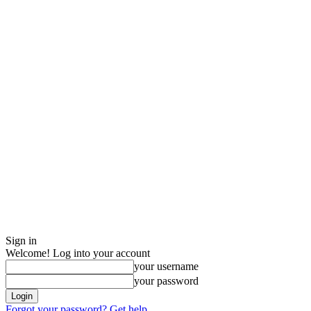
Sign in
Welcome! Log into your account
your username
your password
Forgot your password? Get help