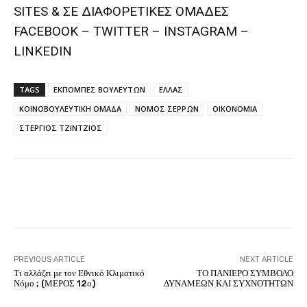
SITES & ΣΕ ΔΙΑΦΟΡΕTIKEΣ ΟΜΑΔΕΣ
FACEBOOK – TWITTER – INSTAGRAM –
LINKEDIN
TAGS
ΕΚΠΟΜΠΕΣ ΒΟΥΛΕΥΤΩΝ
ΕΛΛΑΣ
ΚΟΙΝΟΒΟΥΛΕΥΤΙΚΗ ΟΜΑΔΑ
ΝΟΜΟΣ ΣΕΡΡΩΝ
ΟΙΚΟΝΟΜΙΑ
ΣΤΕΡΓΙΟΣ ΤΖΙΝΤΖΙΟΣ
Facebook
Twitter
Pinterest
PREVIOUS ARTICLE
NEXT ARTICLE
Τι αλλάζει με τον Εθνικό Κλιματικό
ΤΟ ΠΑΝΙΕΡΟ ΣΥΜΒΟΛΟ
Νόμο ; (ΜΕΡΟΣ 12ο)
ΔΥΝΑΜΕΩΝ ΚΑΙ ΣΥΧΝΟΤΗΤΩΝ
ΑΙΘΕΡΙΚΗ ΓΡΑΦΗ