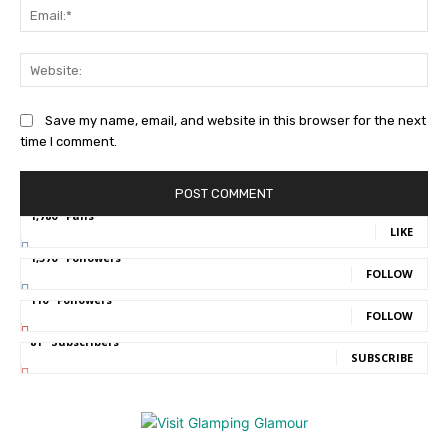
Ema
Web
Save my name, email, and website in this browser for the next
time I comment.
1,780
Fans
LIKE
1,570
Followers
FOLLOW
110
Followers
FOLLOW
81
Subscribers
SUBSCRIBE