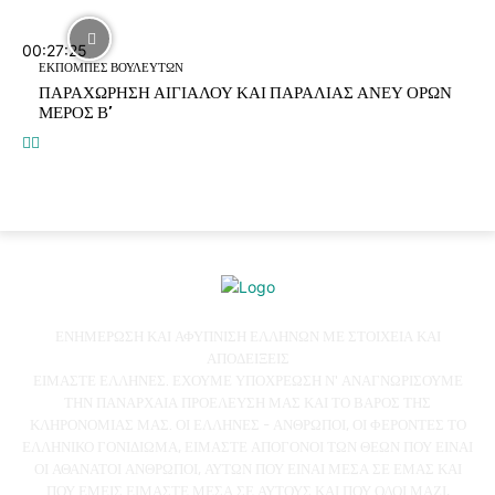
00:27:25
ΕΚΠΟΜΠΕΣ ΒΟΥΛΕΥΤΩΝ
ΠΑΡΑΧΩΡΗΣΗ ΑΙΓΙΑΛΟΥ ΚΑΙ ΠΑΡΑΛΙΑΣ ΑΝΕΥ ΟΡΩΝ
ΜΕΡΟΣ Β’
ΕΝΗΜΕΡΩΣΗ ΚΑΙ ΑΦΥΠΝΙΣΗ ΕΛΛΗΝΩΝ ΜΕ ΣΤΟΙΧΕΙΑ ΚΑΙ
ΑΠΟΔΕΙΞΕΙΣ
ΕΙΜΑΣΤΕ ΕΛΛΗΝΕΣ. ΕΧΟΥΜΕ ΥΠΟΧΡΕΩΣΗ Ν' ΑΝΑΓΝΩΡΙΣΟΥΜΕ
ΤΗΝ ΠΑΝΑΡΧΑΙΑ ΠΡΟΕΛΕΥΣΗ ΜΑΣ ΚΑΙ ΤΟ ΒΑΡΟΣ ΤΗΣ
ΚΛΗΡΟΝΟΜΙΑΣ ΜΑΣ. ΟΙ ΕΛΛΗΝΕΣ - ΑΝΘΡΩΠΟΙ, ΟΙ ΦΕΡΟΝΤΕΣ ΤΟ
ΕΛΛΗΝΙΚΟ ΓΟΝΙΔΙΩΜΑ, ΕΙΜΑΣΤΕ ΑΠΟΓΟΝΟΙ ΤΩΝ ΘΕΩΝ ΠΟΥ ΕΙΝΑΙ
ΟΙ ΑΘΑΝΑΤΟΙ ΑΝΘΡΩΠΟΙ, ΑΥΤΩΝ ΠΟΥ ΕΙΝΑΙ ΜΕΣΑ ΣΕ ΕΜΑΣ ΚΑΙ
ΠΟΥ ΕΜΕΙΣ ΕΙΜΑΣΤΕ ΜΕΣΑ ΣΕ ΑΥΤΟΥΣ ΚΑΙ ΠΟΥ ΟΛΟΙ ΜΑΖΙ,