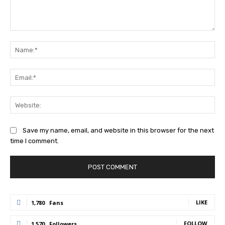
Comment:
Na
Ema
Web
Save my name, email, and website in this browser for the next
time I comment.
LIKE
1,780
Fans
FOLLOW
1,570
Followers