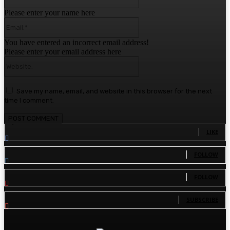
Please enter your name here
Email:*
You have entered an incorrect email address!
Please enter your email address here
Website:
Save my name, email, and website in this browser for the next
time I comment.
1,780
Fans
LIKE
1,570
Followers
FOLLOW
110
Followers
FOLLOW
81
Subscribers
SUBSCRIBE