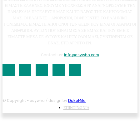
ΕΙΜΑΣΤΕ ΕΛΛΗΝΕΣ. ΕΧΟΥΜΕ ΥΠΟΧΡΕΩΣΗ Ν' ΑΝΑΓΝΩΡΙΣΟΥΜΕ ΤΗΝ
ΠΑΝΑΡΧΑΙΑ ΠΡΟΕΛΕΥΣΗ ΜΑΣ ΚΑΙ ΤΟ ΒΑΡΟΣ ΤΗΣ ΚΛΗΡΟΝΟΜΙΑΣ
ΜΑΣ. ΟΙ ΕΛΛΗΝΕΣ - ΑΝΘΡΩΠΟΙ, ΟΙ ΦΕΡΟΝΤΕΣ ΤΟ ΕΛΛΗΝΙΚΟ
ΓΟΝΙΔΙΩΜΑ, ΕΙΜΑΣΤΕ ΑΠΟΓΟΝΟΙ ΤΩΝ ΘΕΩΝ ΠΟΥ ΕΙΝΑΙ ΟΙ ΑΘΑΝΑΤΟΙ
ΑΝΘΡΩΠΟΙ, ΑΥΤΩΝ ΠΟΥ ΕΙΝΑΙ ΜΕΣΑ ΣΕ ΕΜΑΣ ΚΑΙ ΠΟΥ ΕΜΕΙΣ
ΕΙΜΑΣΤΕ ΜΕΣΑ ΣΕ ΑΥΤΟΥΣ ΚΑΙ ΠΟΥ ΟΛΟΙ ΜΑΖΙ, ΣΥΝΤΙΘΕΝΤΑΙ ΩΣ
ΕΝΑΣ, ΣΤΟ ΑΡΡΗΤΟ ΕΝ.
Contact us:
info@esywho.com
© Copyright - esywho / design by
DukeMile
ΕΠΙΚΟΙΝΩΝΙΑ