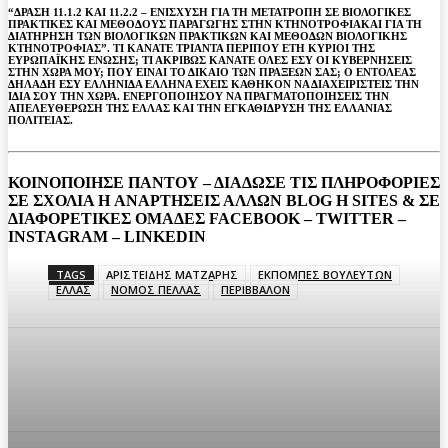
“ΔΡΑΣΗ 11.1.2 ΚΑΙ 11.2.2 – ΕΝΙΣΧΥΣΗ ΓΙΑ ΤΗ ΜΕΤΑΤΡΟΠΗ ΣΕ ΒΙΟΛΟΓΙΚΕΣ
ΠΡΑΚΤΙΚΕΣ ΚΑΙ ΜΕΘΟΔΟΥΣ ΠΑΡΑΓΩΓΗΣ ΣΤΗΝ ΚΤΗΝΟΤΡΟΦΙΑΚΑΙ ΓΙΑ ΤΗ
ΔΙΑΤΗΡΗΣΗ ΤΩΝ ΒΙΟΛΟΓΙΚΩΝ ΠΡΑΚΤΙΚΩΝ ΚΑΙ ΜΕΘΟΔΩΝ ΒΙΟΛΟΓΙΚΗΣ
ΚΤΗΝΟΤΡΟΦΙΑΣ”. ΤΙ ΚΑΝΑΤΕ ΤΡΙΑΝΤΑ ΠΕΡΙΠΟΥ ΕΤΗ ΚΥΡΙΟΙ ΤΗΣ
ΕΥΡΩΠΑΪΚΗΣ ΕΝΩΣΗΣ; ΤΙ ΑΚΡΙΒΩΣ ΚΑΝΑΤΕ ΟΛΕΣ ΕΣΥ ΟΙ ΚΥΒΕΡΝΗΣΕΙΣ
ΣΤΗΝ ΧΩΡΑ ΜΟΥ; ΠΟΥ ΕΙΝΑΙ ΤΟ ΔΙΚΑΙΟ ΤΩΝ ΠΡΑΞΕΩΝ ΣΑΣ; Ο ΕΝΤΟΛΕΑΣ
ΔΗΛΑΔΗ ΕΣΥ ΕΛΛΗΝΙΔΑ ΕΛΛΗΝΑ ΕΧΕΙΣ ΚΑΘΗΚΟΝ ΝΑ ΔΙΑΧΕΙΡΙΣΤΕΙΣ ΤΗΝ
ΙΔΙΑ ΣΟΥ ΤΗΝ ΧΩΡΑ. ΕΝΕΡΓΟΠΟΙΗΣΟΥ ΝΑ ΠΡΑΓΜΑΤΟΠΟΙΗΣΕΙΣ ΤΗΝ
ΑΠΕΛΕΥΘΕΡΩΣΗ ΤΗΣ ΕΛΛΑΣ ΚΑΙ ΤΗΝ ΕΓΚΑΘΙΔΡΥΣΗ ΤΗΣ ΕΛΛΑΝΙΑΣ
ΠΟΛΙΤΕΙΑΣ.
ΚΟΙΝΟΠΟΙΗΣΕ ΠΑΝΤΟΥ – ΔΙΑΔΩΣΕ ΤΙΣ ΠΛΗΡΟΦΟΡΙΕΣ
ΣΕ ΣΧΟΛΙΑ H ΑΝAΡΤΗΣΕΙΣ ΑΛΛΩΝ BLOG H SITES & ΣΕ
ΔΙΑΦΟΡΕTIKEΣ ΟΜΑΔΕΣ FACEBOOK – TWITTER –
INSTAGRAM – LINKEDIN
TAGS
ΑΡΙΣΤΕΙΔΗΣ ΜΑΤΖΑΡΗΣ
ΕΚΠΟΜΠΕΣ ΒΟΥΛΕΥΤΩΝ
ΕΛΛΑΣ
ΝΟΜΟΣ ΠΕΛΛΑΣ
ΠΕΡΙΒΒΑΛΟΝ
Facebook
Twitter
Pinterest
WhatsA