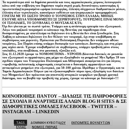
Τα περισσότερα από τα δημόσια μουσεία και τους αρχαιολογικούς χώρους λειτουργούν
κάτω από την επίβλεψη του δημόσιου τομέα συχνά χωρίς δυνατότητες καινοτομίας ή
πρωτοτυπίας(περιορισμένα ωράρια λειτουργίας, έλλειψη σύγχρονων διαδραστικών μέσων,
έλλειψη νέων τεχνολογιών, καινούριων εκθέσεων και ψυχαγωγικών προγραμμάτων).
ΓΙΝΕΤΑΙ ΜΕ ΤΟ ΣΩΣΤΟ ΤΡΟΠΟ Ο ΤΟΥΡΙΣΜΟΣ ΣΤΗΝ ΕΛΛΑΔΑ; ΜΗΠΩΣ
ΕΧΟΥΜΕ ΑΠΛΑ ΥΠΟΒΑΘΜΙΣΤΕΙ ΣΕ ΣΕΡΒΙΤΟΡΟΥΣ; ΤΟΥΡΙΣΜΟΣ ΕΙΝΑΙ ΜΟΝΟ
ΟΙ ΤΣΟΛΙΑΔΕΣ, ΤΟ ΣΟΥΒΛΑΚΙ, Ο ΜΟΥΣΑΚΑΣ ΚΤΛ;
Όχι δεν γίνεται με το σωστό τρόπο. Υπάρχει και η αντίστοιχη εμπειρία του εξωτερικού.
Λόγω του μαζικού τουρισμού οι κάτοικοι της Βενετίας για παράδειγμα είναι
δυσαρεστημένοι, με αποτέλεσμα να δηλώνουν ότι η Βενετία δεν είναι ξενοδοχείο. Στη
Χαβάη οι κάτοικοι δηλώνουν ότι δεν θέλουν τον τουρισμό, όχι στην υποβάθμιση σε
σερβιτόρους και χορευτές. Πρόκειται για Πολιτισμική Πορνεία. Δεν υπάρχουν αθώοι
τουρίστες. Στο Παρίσι επίσης υπάρχει δυσφορία των κατοίκων. Δυστυχώς και στη χώρα
μας ισχύει αυτό. Έχουμε υποβαθμιστεί σε σερβιτόρους, υπάρχει προβολή μόνο στους
τσολιάδες, στα σουβλάκια, στο μουσακά, τζατζίκι κτλ.
Στις 11.12.2020 έχουμε το ΝΟΜΟΘΕΤΗΜΑ – ΝΤΡΟΠΗ:Δίνονται δανεικές σε μουσεία
του εξωτερικού οι αρχαιότητες μας μέχρι να εξοφληθούν τα μνημόνια! Μετ Άρθρο 59 του
σχεδίου νόμου του Υπουργείου Πολιτισμού και Αθλητισμού αναφέρεται ότι για λόγους
«προβολής πολιτιστικής κληρονομιάς επιτρέπεται ο δανεισμός αρχαιοτήτων και
αντικειμένων μνημείων στο εξωτερικό, για 50-100 χρόνια. Ιδρύθηκε ο Οργανισμός και το
Ταμείο Αρχαιολογικών Πόρων για να εξοικονομηθούν πόροι προς εξόφληση των δανείων
των Μνημονίων! Δεν πρόκειται για αποστολή ιστορικών κειμηλίων για βραχύ χρονικό
διάστημα, που να βοηθά την προβολή της χώρας, έχουμε να κάνουμε με δανεισμό»!!!
ΚΟΙΝΟΠΟΙΗΣΕ ΠΑΝΤΟΥ – ΔΙΑΔΩΣΕ ΤΙΣ ΠΛΗΡΟΦΟΡΙΕΣ
ΣΕ ΣΧΟΛΙΑ H ΑΝAΡΤΗΣΕΙΣ ΑΛΛΩΝ BLOG H SITES & ΣΕ
ΔΙΑΦΟΡΕTIKEΣ ΟΜΑΔΕΣ FACEBOOK – TWITTER –
INSTAGRAM – LINKEDIN
TAGS
ΔΟΜΝΙΚΗ ΚΥΒΩΤΙΔΟΥ
ΕΚΠΟΜΠΕΣ ΒΟΥΛΕΥΤΩΝ
ΕΛΛΑΣ
ΝΟΜΟΣ ΠΙΕΡΙΑΣ