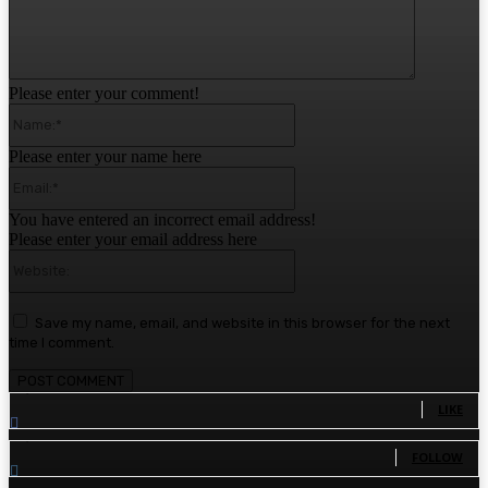
Please enter your comment!
Name:*
Please enter your name here
Email:*
You have entered an incorrect email address!
Please enter your email address here
Website:
Save my name, email, and website in this browser for the next
time I comment.
1,780
Fans
LIKE
1,570
Followers
FOLLOW
110
Followers