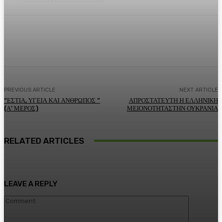
Facebook
Twitter
Pinterest
WhatsA
PREVIOUS ARTICLE
NEXT ARTICLE
“ΕΣΤΙΑ, ΥΓΕΙΑ ΚΑΙ ΑΝΘΡΩΠΟΣ ”
ΑΠΡΟΣΤΑΤΕΥΤΗ Η ΕΛΛΗΝΙΚΗ
(Α’ ΜΕΡΟΣ)
ΜΕΙΟΝΟΤΗΤΑΣΤΗΝ ΟΥΚΡΑΝΙΑ
RELATED ARTICLES
LEAVE A REPLY
Comment: