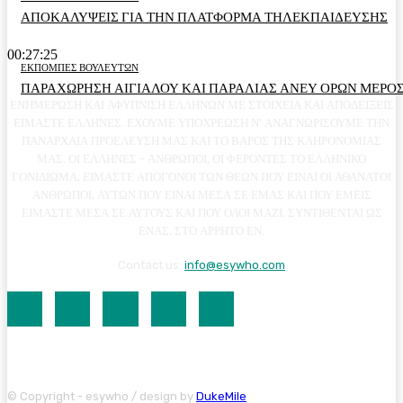
ΑΠΟΚΑΛΥΨΕΙΣ ΓΙΑ ΤΗΝ ΠΛΑΤΦΟΡΜΑ ΤΗΛΕΚΠΑΙΔΕΥΣΗΣ
00:27:25
ΕΚΠΟΜΠΕΣ ΒΟΥΛΕΥΤΩΝ
ΠΑΡΑΧΩΡΗΣΗ ΑΙΓΙΑΛΟΥ ΚΑΙ ΠΑΡΑΛΙΑΣ ΑΝΕΥ ΟΡΩΝ ΜΕΡΟΣ
ΕΝΗΜΕΡΩΣΗ ΚΑΙ ΑΦΥΠΝΙΣΗ ΕΛΛΗΝΩΝ ΜΕ ΣΤΟΙΧΕΙΑ ΚΑΙ ΑΠΟΔΕΙΞΕΙΣ
ΕΙΜΑΣΤΕ ΕΛΛΗΝΕΣ. ΕΧΟΥΜΕ ΥΠΟΧΡΕΩΣΗ Ν' ΑΝΑΓΝΩΡΙΣΟΥΜΕ ΤΗΝ
ΠΑΝΑΡΧΑΙΑ ΠΡΟΕΛΕΥΣΗ ΜΑΣ ΚΑΙ ΤΟ ΒΑΡΟΣ ΤΗΣ ΚΛΗΡΟΝΟΜΙΑΣ
ΜΑΣ. ΟΙ ΕΛΛΗΝΕΣ - ΑΝΘΡΩΠΟΙ, ΟΙ ΦΕΡΟΝΤΕΣ ΤΟ ΕΛΛΗΝΙΚΟ
ΓΟΝΙΔΙΩΜΑ, ΕΙΜΑΣΤΕ ΑΠΟΓΟΝΟΙ ΤΩΝ ΘΕΩΝ ΠΟΥ ΕΙΝΑΙ ΟΙ ΑΘΑΝΑΤΟΙ
ΑΝΘΡΩΠΟΙ, ΑΥΤΩΝ ΠΟΥ ΕΙΝΑΙ ΜΕΣΑ ΣΕ ΕΜΑΣ ΚΑΙ ΠΟΥ ΕΜΕΙΣ
ΕΙΜΑΣΤΕ ΜΕΣΑ ΣΕ ΑΥΤΟΥΣ ΚΑΙ ΠΟΥ ΟΛΟΙ ΜΑΖΙ, ΣΥΝΤΙΘΕΝΤΑΙ ΩΣ
ΕΝΑΣ, ΣΤΟ ΑΡΡΗΤΟ ΕΝ.
Contact us:
info@esywho.com
© Copyright - esywho / design by
DukeMile